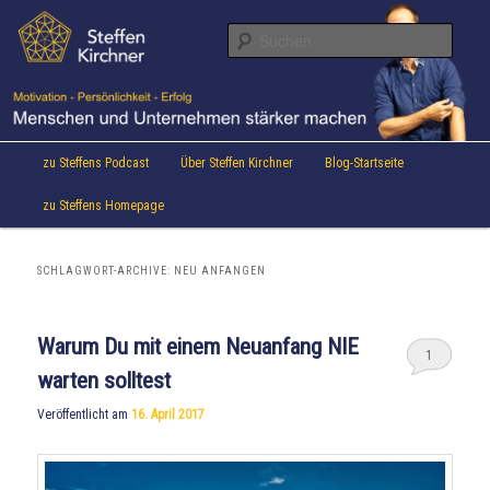
Aktuelles von Speaker & Motivationstrainer Steffen Kirchner
Zum
Zum
Inhalt
sekundären
Suche
wechseln
Inhalt
wechseln
Steffen Kirchner Blog
Hauptmenü
zu Steffens Podcast
Über Steffen Kirchner
Blog-Startseite
zu Steffens Homepage
SCHLAGWORT-ARCHIVE:
NEU ANFANGEN
Warum Du mit einem Neuanfang NIE
1
warten solltest
Veröffentlicht am
16. April 2017