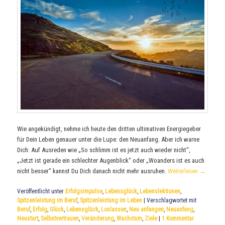
Wie angekündigt, nehme ich heute den dritten ultimativen Energiegeber
für Dein Leben genauer unter die Lupe: den Neuanfang. Aber ich warne
Dich: Auf Ausreden wie „So schlimm ist es jetzt auch wieder nicht“,
„Jetzt ist gerade ein schlechter Augenblick“ oder „Woanders ist es auch
nicht besser“ kannst Du Dich danach nicht mehr ausruhen.
Weiterlesen
→
Veröffentlicht unter
Erfolgsimpulse
,
Lebensglück
,
Lebenslektionen
,
Spitzenleistung im Beruf
,
Spitzenleistung im Leben
|
Verschlagwortet mit
Beruf
,
Erfolg
,
Glück
,
Lebensglück
,
Loslassen
,
Neu anfangen
,
Neuanfang
,
Neustart
,
Selbstvertrauen
,
Veränderung
,
Wachstum
,
Ziele
|
1
Kommentar