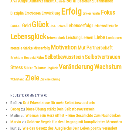
Beruf
Angst
Dankbarkeit
Aufmerksamkeit
Beziehung
Alter
Ausrede
Erfolg
Fokus
Disziplin
Emotionen
Entwicklung
Erfolgsregeln
Glück
Geld
Lebenserfolg
Lebensfreude
Fußball
Job
Leben
Lebensglück
Liebe
Leistung
Lernen
lebensstark
Loslassen
Motivation
Mut
Partnerschaft
mentale Stärke
Misserfolg
Selbstvertrauen
Selbstbewusstsein
Respekt
Ruhe
Reichtum
Veränderung
Wachstum
Stress
Träume
Stärke
Unglück
Ziele
Wohlstand
Zielerreichung
NEUESTE KOMMENTARE
Raúl
zu
Drei Erkenntnisse für mehr Selbstbewusstsein
Georg
zu
Diese Übung stärkt Dein Selbstbewusstsein
Mailin
zu
Wie man sein Herz öffnet – Eine Geschichte zum Nachdenken
Marvin
zu
Goldene Regeln für den Umgang mit komplizierten Menschen
kurt
zu
Wie das Gesetz des Ausgleichs Dein Leben positiv verändert