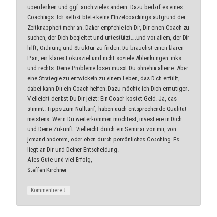
überdenken und ggf. auch vieles ändern. Dazu bedarf es eines
Coachings. Ich selbst biete keine Einzelcoachings aufgrund der
Zeitknappheit mehr an. Daher empfehle ich Dir, Dir einen Coach zu
suchen, der Dich begleitet und untestützt….und vor allem, der Dir
hilft, Ordnung und Struktur zu finden. Du brauchst einen klaren
Plan, ein klares Fokusziel und nicht soviele Ablenkungen links
und rechts. Deine Probleme lösen musst Du ohnehin alleine. Aber
eine Strategie zu entwickeln zu einem Leben, das Dich erfüllt,
dabei kann Dir ein Coach helfen. Dazu möchte ich Dich ermutigen.
Vielleicht denkst Du Dir jetzt: Ein Coach kostet Geld. Ja, das
stimmt. Tipps zum Nulltarif, haben auch entsprechende Qualität
meistens. Wenn Du weiterkommen möchtest, investiere in Dich
und Deine Zukunft. Vielleicht durch ein Seminar von mir, von
jemand anderem, oder eben durch persönliches Coaching. Es
liegt an Dir und Deiner Entscheidung.
Alles Gute und viel Erfolg,
Steffen Kirchner
↓
Kommentiere