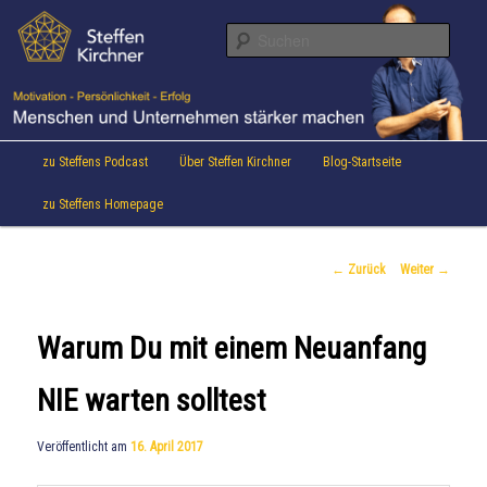
Aktuelles von Speaker & Motivationstrainer Steffen Kirchner
Zum
Inhalt
Suche
wechseln
Steffen Kirchner Blog
Hauptmenü
zu Steffens Podcast
Über Steffen Kirchner
Blog-Startseite
zu Steffens Homepage
Beitrags-
←
Zurück
Weiter
→
Navigation
Warum Du mit einem Neuanfang
NIE warten solltest
Veröffentlicht am
16. April 2017