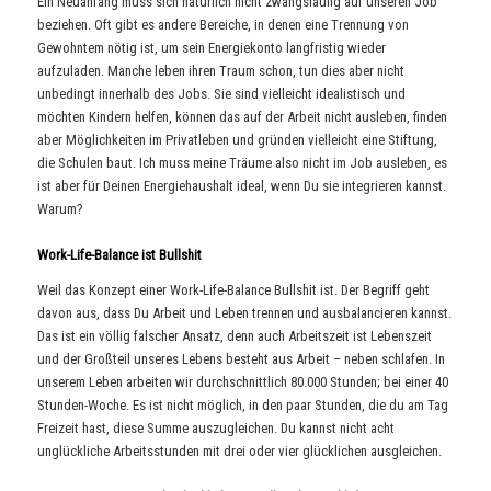
Ein Neuanfang muss sich natürlich nicht zwangsläufig auf unseren Job
beziehen. Oft gibt es andere Bereiche, in denen eine Trennung von
Gewohntem nötig ist, um sein Energiekonto langfristig wieder
aufzuladen. Manche leben ihren Traum schon, tun dies aber nicht
unbedingt innerhalb des Jobs. Sie sind vielleicht idealistisch und
möchten Kindern helfen, können das auf der Arbeit nicht ausleben, finden
aber Möglichkeiten im Privatleben und gründen vielleicht eine Stiftung,
die Schulen baut. Ich muss meine Träume also nicht im Job ausleben, es
ist aber für Deinen Energiehaushalt ideal, wenn Du sie integrieren kannst.
Warum?
Work-Life-Balance ist Bullshit
Weil das Konzept einer Work-Life-Balance Bullshit ist. Der Begriff geht
davon aus, dass Du Arbeit und Leben trennen und ausbalancieren kannst.
Das ist ein völlig falscher Ansatz, denn auch Arbeitszeit ist Lebenszeit
und der Großteil unseres Lebens besteht aus Arbeit – neben schlafen. In
unserem Leben arbeiten wir durchschnittlich 80.000 Stunden; bei einer 40
Stunden-Woche. Es ist nicht möglich, in den paar Stunden, die du am Tag
Freizeit hast, diese Summe auszugleichen. Du kannst nicht acht
unglückliche Arbeitsstunden mit drei oder vier glücklichen ausgleichen.