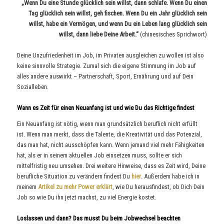
„Wenn Du eine Stunde glücklich sein willst, dann schlafe. Wenn Du einen
Tag glücklich sein willst, geh fischen. Wenn Du ein Jahr glücklich sein
willst, habe ein Vermögen, und wenn Du ein Leben lang glücklich sein
willst, dann liebe Deine Arbeit.“
(chinesisches Sprichwort)
Deine Unzufriedenheit im Job, im Privaten ausgleichen zu wollen ist also
keine sinnvolle Strategie. Zumal sich die eigene Stimmung im Job auf
alles andere auswirkt – Partnerschaft, Sport, Ernährung und auf Dein
Sozialleben.
Wann es Zeit für einen Neuanfang ist und wie Du das Richtige findest
Ein Neuanfang ist nötig, wenn man grundsätzlich beruflich nicht erfüllt
ist. Wenn man merkt, dass die Talente, die Kreativität und das Potenzial,
das man hat, nicht ausschöpfen kann. Wenn jemand viel mehr Fähigkeiten
hat, als er in seinem aktuellen Job einsetzen muss, sollte er sich
mittelfristig neu umsehen. Drei weitere Hinweise, dass es Zeit wird, Deine
berufliche Situation zu verändern findest Du
hier
. Außerdem habe ich in
meinem
Artikel zu mehr Power erklärt
, wie Du herausfindest, ob Dich Dein
Job so wie Du ihn jetzt machst, zu viel Energie kostet.
Loslassen und dann? Das musst Du beim Jobwechsel beachten