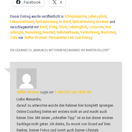
Facebook
X
Dieser Eintrag wurde veröffentlicht in
Erfolgsimpulse
,
Lebensglück
,
Lebenslektionen
,
Spitzenleistung im Beruf
,
Spitzenleistung im Leben
und
verschlagwortet mit
Beruf
,
Erfolg
,
Glück
,
Lebensglück
,
Loslassen
,
Neu
anfangen
,
Neuanfang
,
Neustart
,
Selbstvertrauen
,
Veränderung
,
Wachstum
,
Ziele
von
Steffen Kirchner
.
Permanenter Link zum Eintrag
.
EIN GEDANKE ZU „
WARUM DU MIT EINEM NEUANFANG NIE WARTEN SOLLTEST
“
Steffen Kirchner
sagte am
3. Mai 2017 um 18:26 Uhr
:
Liebe Alexandra,
darauf zu antworten würde den Rahmen hier komplett sprengen.
Online-Coaching bieten wir erstens nicht an und macht auch
keinen Sinn. Mit einem „schnellen Tipp“ ist es bei dieser ernsten
Sachlage nicht getan. Ich denke, Du musst von Grund auf Dein
Denken, Deinen Fokus und somit auch Deinen Lifestyle