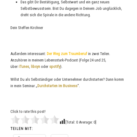
Das gibt Dir Bestätigung, Selbstwert und ein ganz neues
Selbstbewusstsein. Bist Du dagegen in Deinem Job unglücklich,
dreht sich die Spirale in die andere Richtung.
Dein Steffen Kirchner
Außerdem interessant:
Der Weg zum Traumberuf
in zwei Teilen.
Anzuhören in meinem Lebensstark-Podcast (Folge 24 und 25,
über
iTunes
,
libsyn
oder
spotify
).
Willst Du als Selbständiger oder Unternehmer durchstarten? Dann komm
in mein Seminar „
Durchstarten im Business
“.
Click to rate this post!
[Total:
0
Average:
0
]
TEILEN MIT: