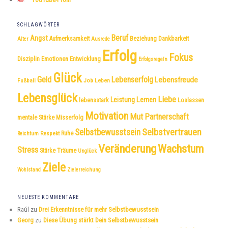
SCHLAGWÖRTER
Beruf
Angst
Dankbarkeit
Aufmerksamkeit
Beziehung
Alter
Ausrede
Erfolg
Fokus
Disziplin
Emotionen
Entwicklung
Erfolgsregeln
Glück
Geld
Lebenserfolg
Lebensfreude
Fußball
Job
Leben
Lebensglück
Liebe
Leistung
Lernen
lebensstark
Loslassen
Motivation
Mut
Partnerschaft
mentale Stärke
Misserfolg
Selbstvertrauen
Selbstbewusstsein
Respekt
Ruhe
Reichtum
Veränderung
Wachstum
Stress
Träume
Stärke
Unglück
Ziele
Wohlstand
Zielerreichung
NEUESTE KOMMENTARE
Raúl
zu
Drei Erkenntnisse für mehr Selbstbewusstsein
Georg
zu
Diese Übung stärkt Dein Selbstbewusstsein