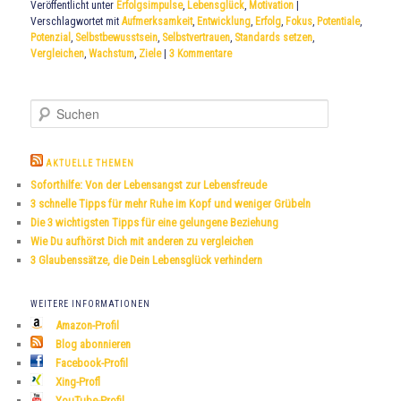
Veröffentlicht unter
Erfolgsimpulse
,
Lebensglück
,
Motivation
|
Verschlagwortet mit
Aufmerksamkeit
,
Entwicklung
,
Erfolg
,
Fokus
,
Potentiale
,
Potenzial
,
Selbstbewusstsein
,
Selbstvertrauen
,
Standards setzen
,
Vergleichen
,
Wachstum
,
Ziele
|
3
Kommentare
S
u
c
h
AKTUELLE THEMEN
e
Soforthilfe: Von der Lebensangst zur Lebensfreude
n
3 schnelle Tipps für mehr Ruhe im Kopf und weniger Grübeln
Die 3 wichtigsten Tipps für eine gelungene Beziehung
Wie Du aufhörst Dich mit anderen zu vergleichen
3 Glaubenssätze, die Dein Lebensglück verhindern
WEITERE INFORMATIONEN
Amazon-Profil
Blog abonnieren
Facebook-Profil
Xing-Profl
YouTube-Profil