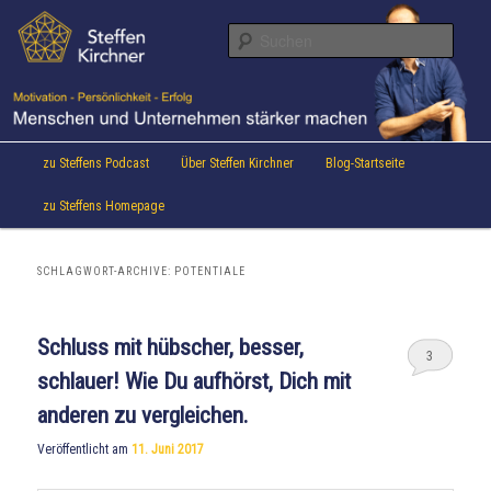
Aktuelles von Speaker & Motivationstrainer Steffen Kirchner
Zum
Zum
Inhalt
sekundären
Suche
wechseln
Inhalt
wechseln
Steffen Kirchner Blog
Hauptmenü
zu Steffens Podcast
Über Steffen Kirchner
Blog-Startseite
zu Steffens Homepage
SCHLAGWORT-ARCHIVE:
POTENTIALE
Schluss mit hübscher, besser,
3
schlauer! Wie Du aufhörst, Dich mit
anderen zu vergleichen.
Veröffentlicht am
11. Juni 2017