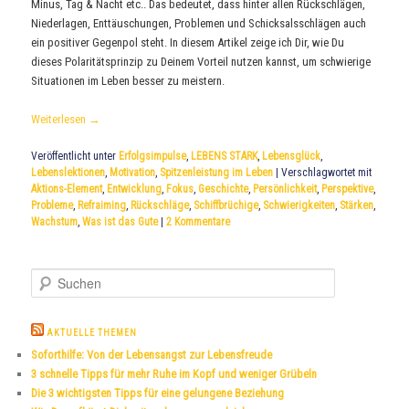
Minus, Tag & Nacht etc.. Das bedeutet, dass hinter allen Rückschlägen,
Niederlagen, Enttäuschungen, Problemen und Schicksalsschlägen auch
ein positiver Gegenpol steht. In diesem Artikel zeige ich Dir, wie Du
dieses Polaritätsprinzip zu Deinem Vorteil nutzen kannst, um schwierige
Situationen im Leben besser zu meistern.
Weiterlesen
→
Veröffentlicht unter
Erfolgsimpulse
,
LEBENS STARK
,
Lebensglück
,
Lebenslektionen
,
Motivation
,
Spitzenleistung im Leben
|
Verschlagwortet mit
Aktions-Element
,
Entwicklung
,
Fokus
,
Geschichte
,
Persönlichkeit
,
Perspektive
,
Probleme
,
Refraiming
,
Rückschläge
,
Schiffbrüchige
,
Schwierigkeiten
,
Stärken
,
Wachstum
,
Was ist das Gute
|
2
Kommentare
S
u
c
h
AKTUELLE THEMEN
e
Soforthilfe: Von der Lebensangst zur Lebensfreude
n
3 schnelle Tipps für mehr Ruhe im Kopf und weniger Grübeln
Die 3 wichtigsten Tipps für eine gelungene Beziehung