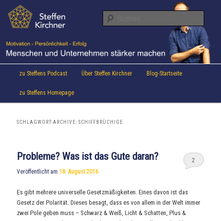
Aktuelles von Speaker & Motivationstrainer Steffen Kirchner
Zum
Zum
Inhalt
sekundären
Suche
wechseln
Inhalt
wechseln
Steffen Kirchner Blog
Hauptmenü
zu Steffens Podcast
Über Steffen Kirchner
Blog-Startseite
zu Steffens Homepage
SCHLAGWORT-ARCHIVE:
SCHIFFBRÜCHIGE
Probleme? Was ist das Gute daran?
2
Veröffentlicht am
18. August 2016
Es gibt mehrere universelle Gesetzmäßigkeiten. Eines davon ist das
Gesetz der Polarität. Dieses besagt, dass es von allem in der Welt immer
zwei Pole geben muss – Schwarz & Weiß, Licht & Schatten, Plus &