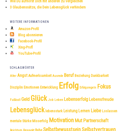
Wie Du aufhörst Dich mit anderen zu vergleichen
3 Glaubenssätze, die Dein Lebensglück verhindern
WEITERE INFORMATIONEN
Amazon-Profil
Blog abonnieren
Facebook-Profil
Xing-Profl
YouTube-Profil
SCHLAGWÖRTER
Beruf
Angst
Dankbarkeit
Aufmerksamkeit
Beziehung
Alter
Ausrede
Erfolg
Fokus
Disziplin
Emotionen
Entwicklung
Erfolgsregeln
Glück
Geld
Lebenserfolg
Lebensfreude
Fußball
Job
Leben
Lebensglück
Liebe
Leistung
Lernen
lebensstark
Loslassen
Motivation
Mut
Partnerschaft
mentale Stärke
Misserfolg
Selbstvertrauen
Selbstbewusstsein
Respekt
Ruhe
Reichtum