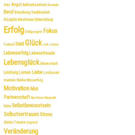
Angst
Aufmerksamkeit
Alter
Ausrede
Beruf
Dankbarkeit
Beziehung
Disziplin
Emotionen
Entwicklung
Erfolg
Fokus
Erfolgsregeln
Glück
Geld
Fußball
Job
Leben
Lebenserfolg
Lebensfreude
Lebensglück
lebensstark
Liebe
Leistung
Lernen
Loslassen
mentale Stärke
Misserfolg
Motivation
Mut
Partnerschaft
Respekt
Reichtum
Selbstbewusstsein
Ruhe
Selbstvertrauen
Stress
Träume
Stärke
Unglück
Veränderung