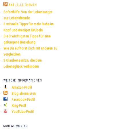
h
AKTUELLE THEMEN
e
Soforthilfe: Von der Lebensangst
n
zur Lebensfreude
3 schnelle Tipps für mehr Ruhe im
Kopf und weniger Grübeln
Die 3 wichtigsten Tipps für eine
gelungene Beziehung
Wie Du aufhörst Dich mit anderen zu
vergleichen
3 Glaubenssätze, die Dein
Lebensglück verhindern
WEITERE INFORMATIONEN
Amazon-Profil
Blog abonnieren
Facebook-Profil
Xing-Profl
YouTube-Profil
SCHLAGWÖRTER