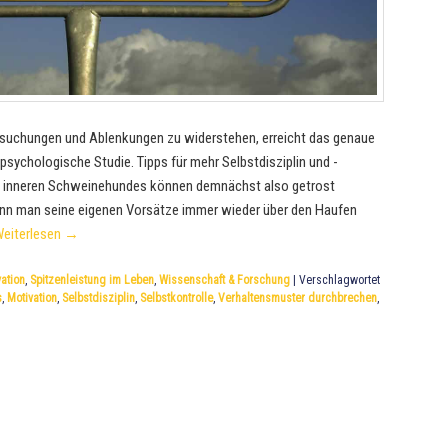
rsuchungen und Ablenkungen zu widerstehen, erreicht das genaue
 psychologische Studie. Tipps für mehr Selbstdisziplin und -
s inneren Schweinehundes können demnächst also getrost
enn man seine eigenen Vorsätze immer wieder über den Haufen
eiterlesen
→
ation
,
Spitzenleistung im Leben
,
Wissenschaft & Forschung
|
Verschlagwortet
s
,
Motivation
,
Selbstdisziplin
,
Selbstkontrolle
,
Verhaltensmuster durchbrechen
,