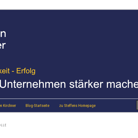
strainer Steffen Kirchner
 Blog
n Kirchner
Blog-Startseite
zu Steffens Homepage
OLLE