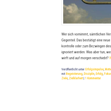
Wer sich vornimmt, sämtlichen Ve
Gegenteil. Das bestätigt eine neue
kontrolle oder zum Bezwingen de
ignoriert werden. Was aber tun, w
wirft und auf morgen verschiebt?
W
Veröffentlicht unter
Erfolgsimpulse
,
Motiv
mit
Begeisterung
,
Disziplin
,
Erfolg
,
Foku
Ziele
,
Zielklarheit
|
1
Kommentar