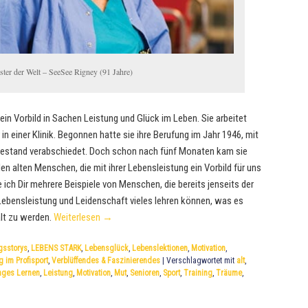
ster der Welt – SeeSee Rigney (91 Jahre)
ein Vorbild in Sachen Leistung und Glück im Leben. Sie arbeitet
 einer Klinik. Begonnen hatte sie ihre Berufung im Jahr 1946, mit
uhestand verabschiedet. Doch schon nach fünf Monaten kam sie
len alten Menschen, die mit ihrer Lebensleistung ein Vorbild für uns
 ich Dir mehrere Beispiele von Menschen, die bereits jenseits der
r Lebensleistung und Leidenschaft vieles lehren können, was es
 alt zu werden.
Weiterlesen
→
gsstorys
,
LEBENS STARK
,
Lebensglück
,
Lebenslektionen
,
Motivation
,
g im Profisport
,
Verblüffendes & Faszinierendes
|
Verschlagwortet mit
alt
,
nges Lernen
,
Leistung
,
Motivation
,
Mut
,
Senioren
,
Sport
,
Training
,
Träume
,