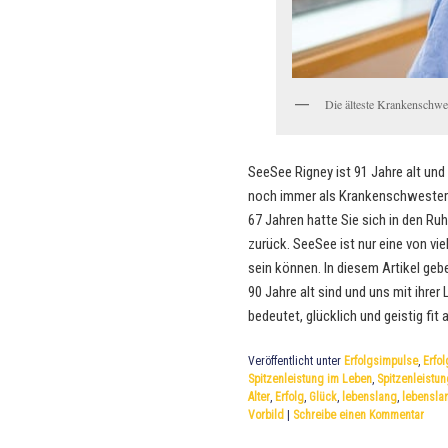
Die älteste Krankenschwe
SeeSee Rigney ist 91 Jahre alt und 
noch immer als Krankenschwester in
67 Jahren hatte Sie sich in den R
zurück. SeeSee ist nur eine von vie
sein können. In diesem Artikel gebe
90 Jahre alt sind und uns mit ihre
bedeutet, glücklich und geistig fit
Veröffentlicht unter
Erfolgsimpulse
,
Erfol
Spitzenleistung im Leben
,
Spitzenleistun
Alter
,
Erfolg
,
Glück
,
lebenslang
,
lebensla
Vorbild
|
Schreibe einen Kommentar