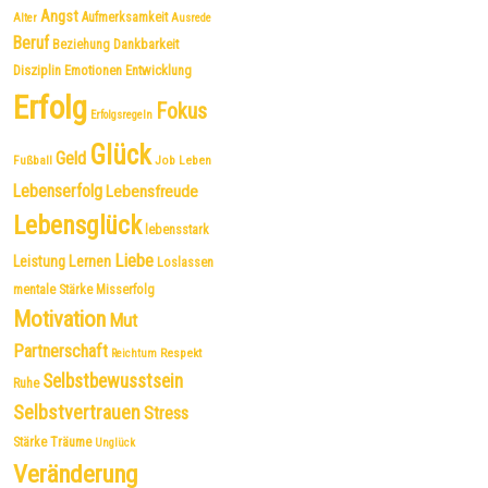
Angst
Aufmerksamkeit
Alter
Ausrede
Beruf
Dankbarkeit
Beziehung
Disziplin
Emotionen
Entwicklung
Erfolg
Fokus
Erfolgsregeln
Glück
Geld
Fußball
Job
Leben
Lebenserfolg
Lebensfreude
Lebensglück
lebensstark
Liebe
Leistung
Lernen
Loslassen
mentale Stärke
Misserfolg
Motivation
Mut
Partnerschaft
Respekt
Reichtum
Selbstbewusstsein
Ruhe
Selbstvertrauen
Stress
Träume
Stärke
Unglück
Veränderung