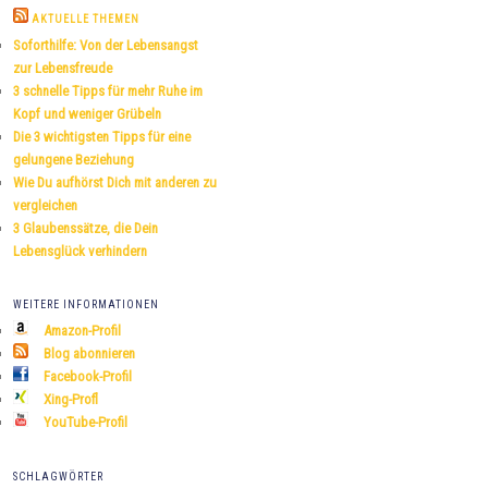
h
AKTUELLE THEMEN
e
Soforthilfe: Von der Lebensangst
n
zur Lebensfreude
3 schnelle Tipps für mehr Ruhe im
Kopf und weniger Grübeln
Die 3 wichtigsten Tipps für eine
gelungene Beziehung
Wie Du aufhörst Dich mit anderen zu
vergleichen
3 Glaubenssätze, die Dein
Lebensglück verhindern
WEITERE INFORMATIONEN
Amazon-Profil
Blog abonnieren
Facebook-Profil
Xing-Profl
YouTube-Profil
SCHLAGWÖRTER