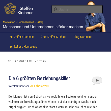
Aktuelles von Speaker & Motivationstrainer Steffen Kirchner
Zum
Zum
Inhalt
sekundären
Suche
wechseln
Inhalt
wechseln
Steffen Kirchner Blog
Hauptmenü
zu Steffens Podcast
Über Steffen Kirchner
Blog-Startseite
zu Steffens Homepage
SCHLAGWORT-ARCHIVE:
TEAM
Die 6 größten Beziehungskiller
16
Veröffentlicht am
23. Februar 2013
Der Mensch ist von Geburt an keinesfalls ein Beziehungskiller, sondern
vielmehr ein beziehungsaffines Wesen, auf der ständigen Suche nach
Zugehörigkeit. Doch obwohl wir fast nichts so sehr brauchen wie das