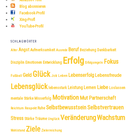
Blog abonnieren
Facebook-Profil
Xing-Profl
YouTube-Profil
SCHLAGWÖRTER
Beruf
Angst
Dankbarkeit
Aufmerksamkeit
Beziehung
Alter
Ausrede
Erfolg
Fokus
Disziplin
Emotionen
Entwicklung
Erfolgsregeln
Glück
Geld
Lebenserfolg
Lebensfreude
Fußball
Job
Leben
Lebensglück
Liebe
Leistung
Lernen
lebensstark
Loslassen
Motivation
Mut
Partnerschaft
mentale Stärke
Misserfolg
Selbstvertrauen
Selbstbewusstsein
Respekt
Ruhe
Reichtum
Veränderung
Wachstum
Stress
Träume
Stärke
Unglück
Ziele
Wohlstand
Zielerreichung