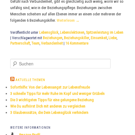
Gefühl nach Verbundenheit, gibt es gleichzeitig auch wenig, worin wir so
unfähig sind, wie in der Beziehungspflege. Beziehungen zwischen
Menschen scheitern auf allen Ebenen immer an einem oder mehreren der
folgenden 6 Beziehungskiller.
Weiterlesen
→
Veröffentlicht unter
Lebensglück
,
Lebenslektionen
,
Spitzenleistung im Leben
|
Verschlagwortet mit
Beziehungen
,
Beziehungskiller
,
Einsamkeit
,
Liebe
,
Partnerschaft
,
Team
,
Verbundenheit
|
16
Kommentare
S
u
c
h
AKTUELLE THEMEN
e
Soforthilfe: Von der Lebensangst zur Lebensfreude
n
3 schnelle Tipps für mehr Ruhe im Kopf und weniger Grübeln
Die 3 wichtigsten Tipps für eine gelungene Beziehung
Wie Du aufhörst Dich mit anderen zu vergleichen
3 Glaubenssätze, die Dein Lebensglück verhindern
WEITERE INFORMATIONEN
Amazon-Profil