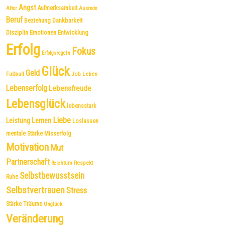
Angst
Aufmerksamkeit
Alter
Ausrede
Beruf
Dankbarkeit
Beziehung
Disziplin
Emotionen
Entwicklung
Erfolg
Fokus
Erfolgsregeln
Glück
Geld
Fußball
Job
Leben
Lebenserfolg
Lebensfreude
Lebensglück
lebensstark
Liebe
Leistung
Lernen
Loslassen
mentale Stärke
Misserfolg
Motivation
Mut
Partnerschaft
Respekt
Reichtum
Selbstbewusstsein
Ruhe
Selbstvertrauen
Stress
Träume
Stärke
Unglück
Veränderung