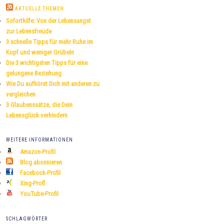
h
AKTUELLE THEMEN
e
Soforthilfe: Von der Lebensangst
n
zur Lebensfreude
3 schnelle Tipps für mehr Ruhe im
Kopf und weniger Grübeln
Die 3 wichtigsten Tipps für eine
gelungene Beziehung
Wie Du aufhörst Dich mit anderen zu
vergleichen
3 Glaubenssätze, die Dein
Lebensglück verhindern
WEITERE INFORMATIONEN
Amazon-Profil
Blog abonnieren
Facebook-Profil
Xing-Profl
YouTube-Profil
SCHLAGWÖRTER