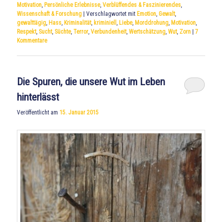
Motivation
,
Persönliche Erlebnisse
,
Verblüffendes & Faszinierendes
,
Wissenschaft & Forschung
|
Verschlagwortet mit
Emotion
,
Gewalt
,
gewalttägig
,
Hass
,
Kriminalität
,
kriminiell
,
Liebe
,
Morddrohung
,
Motivation
,
Respekt
,
Sucht
,
Süchte
,
Terror
,
Verbundenheit
,
Wertschätzung
,
Wut
,
Zorn
|
7
Kommentare
Die Spuren, die unsere Wut im Leben
hinterlässt
Veröffentlicht am
15. Januar 2015