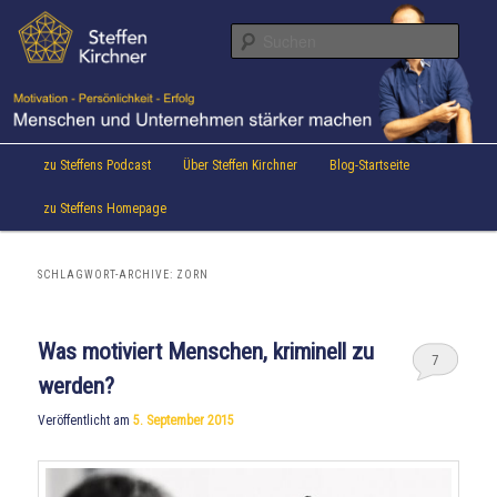
Aktuelles von Speaker & Motivationstrainer Steffen Kirchner
Zum
Zum
Inhalt
sekundären
Suche
wechseln
Inhalt
wechseln
Steffen Kirchner Blog
Hauptmenü
zu Steffens Podcast
Über Steffen Kirchner
Blog-Startseite
zu Steffens Homepage
SCHLAGWORT-ARCHIVE:
ZORN
Was motiviert Menschen, kriminell zu
7
werden?
Veröffentlicht am
5. September 2015