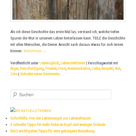
Als ich diese Geschichte das erste Mal las, verstand ich, welche tiefen
Spuren die Wut in unserem Leben hinterlassen kann. TEILE die Geschichte
mit allen Menschen, die Deiner Ansicht nach daraus etwas für sich lernen
können.
Weiterlesen
→
Veröffentlicht unter
Lebensglück
,
Lebenslektionen
|
Verschlagwortet mit
Ärger
,
Entschuldigung
,
Frieden
,
Frust
,
Kommunikation
,
Liebe
,
Respekt
,
Wut
,
Zorn
|
Schreibe einen Kommentar
S
u
c
h
AKTUELLE THEMEN
e
Soforthilfe: Von der Lebensangst zur Lebensfreude
n
3 schnelle Tipps für mehr Ruhe im Kopf und weniger Grübeln
Die 3 wichtigsten Tipps für eine gelungene Beziehung