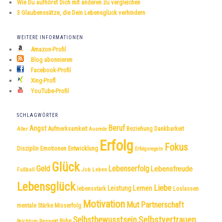
Wie Du aufhörst Dich mit anderen zu vergleichen
3 Glaubenssätze, die Dein Lebensglück verhindern
WEITERE INFORMATIONEN
Amazon-Profil
Blog abonnieren
Facebook-Profil
Xing-Profl
YouTube-Profil
SCHLAGWÖRTER
Beruf
Angst
Dankbarkeit
Aufmerksamkeit
Beziehung
Alter
Ausrede
Erfolg
Fokus
Disziplin
Emotionen
Entwicklung
Erfolgsregeln
Glück
Geld
Lebenserfolg
Lebensfreude
Fußball
Job
Leben
Lebensglück
Liebe
Leistung
Lernen
lebensstark
Loslassen
Motivation
Mut
Partnerschaft
mentale Stärke
Misserfolg
Selbstvertrauen
Selbstbewusstsein
Respekt
Ruhe
Reichtum