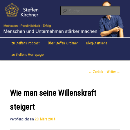
Aktuelles von Speaker & Motivationstrainer Steffen Kirchner
Zum
Inhalt
Suche
wechseln
Steffen Kirchner Blog
Hauptmenü
zu Steffens Podcast
Über Steffen Kirchner
Blog-Startseite
zu Steffens Homepage
Beitrags-
←
Zurück
Weiter
→
Navigation
Wie man seine Willenskraft
steigert
Veröffentlicht am
28. März 2014