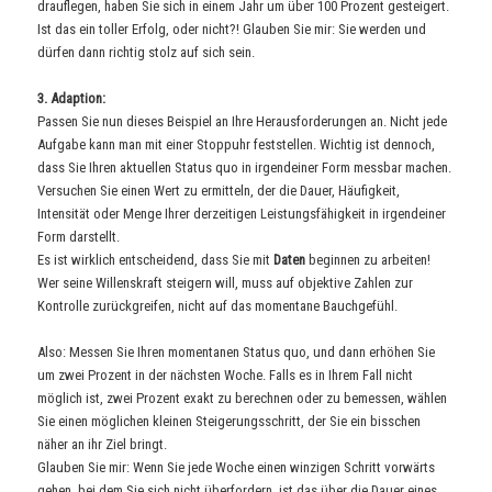
drauflegen, haben Sie sich in einem Jahr um über 100 Prozent gesteigert.
Ist das ein toller Erfolg, oder nicht?! Glauben Sie mir: Sie werden und
dürfen dann richtig stolz auf sich sein.
3. Adaption:
Passen Sie nun dieses Beispiel an Ihre Herausforderungen an. Nicht jede
Aufgabe kann man mit einer Stoppuhr feststellen. Wichtig ist dennoch,
dass Sie Ihren aktuellen Status quo in irgendeiner Form messbar machen.
Versuchen Sie einen Wert zu ermitteln, der die Dauer, Häufigkeit,
Intensität oder Menge Ihrer derzeitigen Leistungsfähigkeit in irgendeiner
Form darstellt.
Es ist wirklich entscheidend, dass Sie mit
Daten
beginnen zu arbeiten!
Wer seine Willenskraft steigern will, muss auf objektive Zahlen zur
Kontrolle zurückgreifen, nicht auf das momentane Bauchgefühl.
Also: Messen Sie Ihren momentanen Status quo, und dann erhöhen Sie
um zwei Prozent in der nächsten Woche. Falls es in Ihrem Fall nicht
möglich ist, zwei Prozent exakt zu berechnen oder zu bemessen, wählen
Sie einen möglichen kleinen Steigerungsschritt, der Sie ein bisschen
näher an ihr Ziel bringt.
Glauben Sie mir: Wenn Sie jede Woche einen winzigen Schritt vorwärts
gehen, bei dem Sie sich nicht überfordern, ist das über die Dauer eines