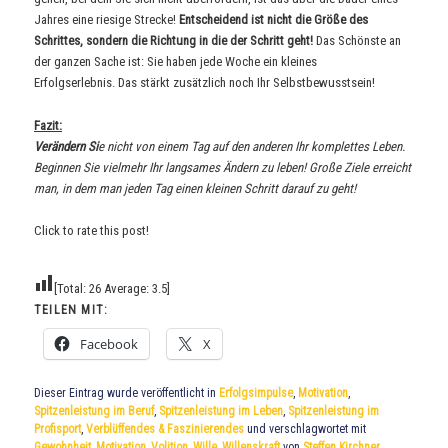
Jahres eine riesige Strecke!
Entscheidend ist nicht die Größe des
Schrittes, sondern die Richtung in die der Schritt geht!
Das Schönste an
der ganzen Sache ist: Sie haben jede Woche ein kleines
Erfolgserlebnis. Das stärkt zusätzlich noch Ihr Selbstbewusstsein!
Fazit:
Verändern Si
e nicht von einem Tag auf den anderen Ihr komplettes Leben.
Beginnen Sie vielmehr Ihr langsames Ändern zu leben! Große Ziele erreicht
man, in dem man jeden Tag ein
en kleinen Schritt darauf zu geht!
Click to rate this post!
[Total:
26
Average:
3.5
]
TEILEN MIT:
Facebook
X
Dieser Eintrag wurde veröffentlicht in
Erfolgsimpulse
,
Motivation
,
Spitzenleistung im Beruf
,
Spitzenleistung im Leben
,
Spitzenleistung im
Profisport
,
Verblüffendes & Faszinierendes
und verschlagwortet mit
Gewohnheit
,
Motivation
,
Volition
,
Wille
,
Willenskraft
von
Steffen Kirchner
.