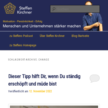
Aktuelles von Speaker & Motivationstrainer Steffen Kirchner
Zum
Zum
Inhalt
sekundären
Suche
wechseln
Inhalt
wechseln
Steffen Kirchner Blog
Hauptmenü
zu Steffens Podcast
Über Steffen Kirchner
Blog-Startseite
zu Steffens Homepage
SCHLAGWORT-ARCHIVE:
CHANGE
Dieser Tipp hilft Dir, wenn Du ständig
erschöpft und müde bist
Veröffentlicht am
12. November 2022