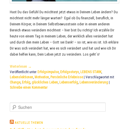
Hast Du das Gefühl Du möchtest jetzt etwas in Deinem Leben ändern? Du
möchtest nicht mehr länger warten? Egal ob Du finanziell, beruflich, in
Deinem Körper, in Deinem Selbstbewusstsein oder in einem anderen
Bereich etwas verändern möchtest – hier bist Du richtig! Ich erzähle Dir
heute von einem Tag in meinem Leben, der wirklich alles verändert hat
und durch den mein Leben – Gott sei Dank! – so ist, wie es ist. Ich erkläre
Dir was sich verändert hat, wie es sich verändert und hat und wie ich Dir
dabei helfen kann, Dein Leben jetzt zu verändern. Los geht´s!
Weiterlesen
→
Veröffentlicht unter
Erfolgsimpulse
,
Erfolgsstorys
,
LEBENS STARK
,
Lebenslektionen
,
Motivation
,
Persönliche Erlebnisse
|
Verschlagwortet mit
Change
,
Erfolg
,
glückliches Leben
,
Lebenserfolg
,
Lebensveränderung
|
Schreibe einen Kommentar
S
u
c
h
AKTUELLE THEMEN
e