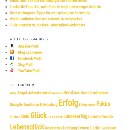
Soforthilfe: Von der Lebensangst zur Lebensfreude
n
3 schnelle Tipps für mehr Ruhe im Kopf und weniger Grübeln
Die 3 wichtigsten Tipps für eine gelungene Beziehung
Wie Du aufhörst Dich mit anderen zu vergleichen
3 Glaubenssätze, die Dein Lebensglück verhindern
WEITERE INFORMATIONEN
Amazon-Profil
Blog abonnieren
Facebook-Profil
Xing-Profl
YouTube-Profil
SCHLAGWÖRTER
Beruf
Angst
Dankbarkeit
Aufmerksamkeit
Beziehung
Alter
Ausrede
Erfolg
Fokus
Disziplin
Emotionen
Entwicklung
Erfolgsregeln
Glück
Geld
Lebenserfolg
Lebensfreude
Fußball
Job
Leben
Lebensglück
Liebe
Leistung
Lernen
lebensstark
Loslassen