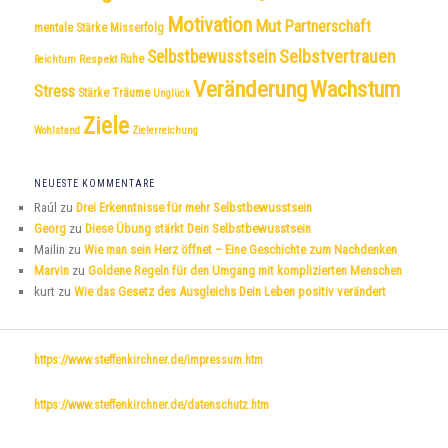
Motivation
Mut
Partnerschaft
mentale Stärke
Misserfolg
Selbstvertrauen
Selbstbewusstsein
Respekt
Ruhe
Reichtum
Veränderung
Wachstum
Stress
Träume
Stärke
Unglück
Ziele
Wohlstand
Zielerreichung
NEUESTE KOMMENTARE
Raúl
zu
Drei Erkenntnisse für mehr Selbstbewusstsein
Georg
zu
Diese Übung stärkt Dein Selbstbewusstsein
Mailin
zu
Wie man sein Herz öffnet – Eine Geschichte zum Nachdenken
Marvin
zu
Goldene Regeln für den Umgang mit komplizierten Menschen
kurt
zu
Wie das Gesetz des Ausgleichs Dein Leben positiv verändert
https://www.steffenkirchner.de/impressum.htm
https://www.steffenkirchner.de/datenschutz.htm