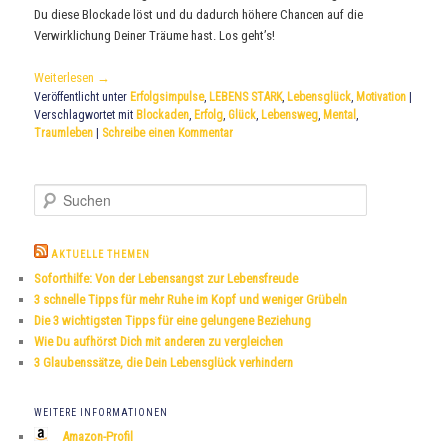
Du diese Blockade löst und du dadurch höhere Chancen auf die
Verwirklichung Deiner Träume hast. Los geht’s!
Weiterlesen
→
Veröffentlicht unter
Erfolgsimpulse
,
LEBENS STARK
,
Lebensglück
,
Motivation
|
Verschlagwortet mit
Blockaden
,
Erfolg
,
Glück
,
Lebensweg
,
Mental
,
Traumleben
|
Schreibe einen Kommentar
S
u
c
h
AKTUELLE THEMEN
e
Soforthilfe: Von der Lebensangst zur Lebensfreude
n
3 schnelle Tipps für mehr Ruhe im Kopf und weniger Grübeln
Die 3 wichtigsten Tipps für eine gelungene Beziehung
Wie Du aufhörst Dich mit anderen zu vergleichen
3 Glaubenssätze, die Dein Lebensglück verhindern
WEITERE INFORMATIONEN
Amazon-Profil