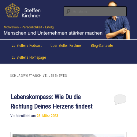
Aktuelles von Speaker & Motivationstrainer Steffen Kirchner
Zum
Zum
Inhalt
sekundären
Suche
wechseln
Inhalt
wechseln
Steffen Kirchner Blog
Hauptmenü
zu Steffens Podcast
Über Steffen Kirchner
Blog-Startseite
zu Steffens Homepage
SCHLAGWORT-ARCHIVE:
LEBENSWEG
Lebenskompass: Wie Du die
Richtung Deines Herzens findest
Veröffentlicht am
25. März 2023