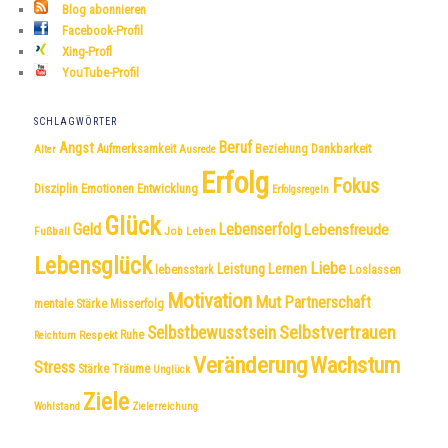
Blog abonnieren
Facebook-Profil
Xing-Profl
YouTube-Profil
SCHLAGWÖRTER
Beruf
Angst
Dankbarkeit
Aufmerksamkeit
Beziehung
Alter
Ausrede
Erfolg
Fokus
Disziplin
Emotionen
Entwicklung
Erfolgsregeln
Glück
Geld
Lebenserfolg
Lebensfreude
Fußball
Job
Leben
Lebensglück
Liebe
Leistung
Lernen
lebensstark
Loslassen
Motivation
Mut
Partnerschaft
mentale Stärke
Misserfolg
Selbstvertrauen
Selbstbewusstsein
Respekt
Ruhe
Reichtum
Veränderung
Wachstum
Stress
Träume
Stärke
Unglück
Ziele
Wohlstand
Zielerreichung