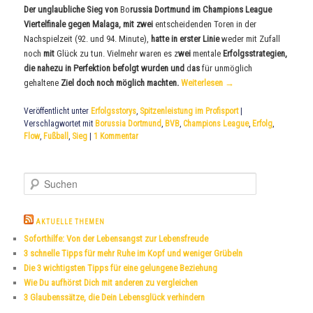
Der
unglaubliche Sieg von
Bo
russia Dortmund
im Champions League
Viertelfinale gegen Malaga, mit
zwei
entscheidenden Toren in der
Nachspielzeit (92. und 94. Minute),
hatte
in erster
Linie
weder mit Zufall
noch
mit
Glück zu tun. Vielmehr waren es z
wei
mentale
Erfolgsstra
tegien
,
die nahezu in P
erfektion befolgt wurden
und
d
as
für unmöglich
gehaltene
Ziel doch noch möglich machten.
Weiterlesen
→
Veröffentlicht unter
Erfolgsstorys
,
Spitzenleistung im Profisport
|
Verschlagwortet mit
Borussia Dortmund
,
BVB
,
Champions League
,
Erfolg
,
Flow
,
Fußball
,
Sieg
|
1
Kommentar
S
u
c
h
AKTUELLE THEMEN
e
Soforthilfe: Von der Lebensangst zur Lebensfreude
n
3 schnelle Tipps für mehr Ruhe im Kopf und weniger Grübeln
Die 3 wichtigsten Tipps für eine gelungene Beziehung
Wie Du aufhörst Dich mit anderen zu vergleichen
3 Glaubenssätze, die Dein Lebensglück verhindern