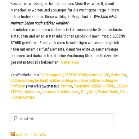
Konzeptentwicklungen. Ich habe dieses Modell entwickelt, damit
Menschen Anworten und Lösungen für die wichtigste Frage in ihrem
Leben finden können. Diese wichtigste Frage lautet:
Wie kann ich in
meinem Leben noch stärker werden?
Ich möchte nun mit Ihnen in dieses tiefste menschliche Grundbedürnis
eintauchen und
einen ersten inhaltlichen Einblick in mein Prinzip
LEBENS
STARK
gewähren. Zusätzlich dazu beschäftigen wir uns auch gleich
näher mit einem der fünf Elemente, damit Sie erste Zusammenhänge
erkennen und dadurch bereits eine Vorahnung über den Nutzen des
gesamten Modells bekommen.
Weiterlesen
→
Veröffentlicht unter
Erfolgsimpulse
,
LEBENS STARK
,
Lebensglück
,
Motivation
,
Spitzenleistung im Beruf
,
Spitzenleistung im Leben
,
Spitzenleistung im
Profisport
|
Verschlagwortet mit
Identität
,
Inspiration
,
LEBENS STARK
,
LEBENS
STERN
,
Lebenssinn
,
lebensstark
,
lebensstern
,
Sinn
,
Spirit
,
Vision
,
Werte
,
Ziele
|
3
Kommentare
S
u
c
h
AKTUELLE THEMEN