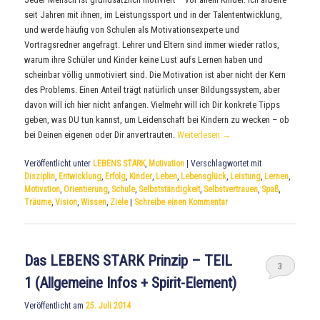
seit Jahren mit ihnen, im Leistungssport und in der Talententwicklung,
und werde häufig von Schulen als Motivationsexperte und
Vortragsredner angefragt. Lehrer und Eltern sind immer wieder ratlos,
warum ihre Schüler und Kinder keine Lust aufs Lernen haben und
scheinbar völlig unmotiviert sind. Die Motivation ist aber nicht der Kern
des Problems. Einen Anteil trägt natürlich unser Bildungssystem, aber
davon will ich hier nicht anfangen. Vielmehr will ich Dir konkrete Tipps
geben, was DU tun kannst, um Leidenschaft bei Kindern zu wecken – ob
bei Deinen eigenen oder Dir anvertrauten.
Weiterlesen
→
Veröffentlicht unter
LEBENS STARK
,
Motivation
|
Verschlagwortet mit
Disziplin
,
Entwicklung
,
Erfolg
,
Kinder
,
Leben
,
Lebensglück
,
Leistung
,
Lernen
,
Motivation
,
Orientierung
,
Schule
,
Selbstständigkeit
,
Selbstvertrauen
,
Spaß
,
Träume
,
Vision
,
Wissen
,
Ziele
|
Schreibe einen Kommentar
Das LEBENS STARK Prinzip – TEIL
3
1 (Allgemeine Infos + Spirit-Element)
Veröffentlicht am
25. Juli 2014