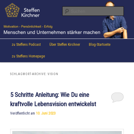
Aktuelles von Speaker & Motivationstrainer Steffen Kirchner
Zum
Zum
Inhalt
sekundären
Suche
wechseln
Inhalt
wechseln
Steffen Kirchner Blog
Hauptmenü
zu Steffens Podcast
Über Steffen Kirchner
Blog-Startseite
zu Steffens Homepage
SCHLAGWORT-ARCHIVE:
VISION
5 Schritte Anleitung: Wie Du eine
kraftvolle Lebensvision entwickelst
Veröffentlicht am
10. Juni 2023