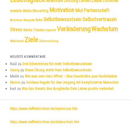
Liebe
Leistung
Lernen
lebensstark
Loslassen
Motivation
Mut
Partnerschaft
mentale Stärke
Misserfolg
Selbstvertrauen
Selbstbewusstsein
Respekt
Ruhe
Reichtum
Veränderung
Wachstum
Stress
Träume
Stärke
Unglück
Ziele
Wohlstand
Zielerreichung
NEUESTE KOMMENTARE
Raúl
zu
Drei Erkenntnisse für mehr Selbstbewusstsein
Georg
zu
Diese Übung stärkt Dein Selbstbewusstsein
Mailin
zu
Wie man sein Herz öffnet – Eine Geschichte zum Nachdenken
Marvin
zu
Goldene Regeln für den Umgang mit komplizierten Menschen
kurt
zu
Wie das Gesetz des Ausgleichs Dein Leben positiv verändert
https://www.steffenkirchner.de/impressum.htm
https://www.steffenkirchner.de/datenschutz.htm