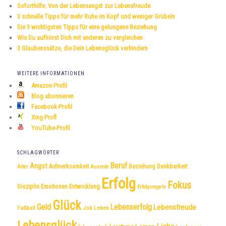
e
Soforthilfe: Von der Lebensangst zur Lebensfreude
n
3 schnelle Tipps für mehr Ruhe im Kopf und weniger Grübeln
Die 3 wichtigsten Tipps für eine gelungene Beziehung
Wie Du aufhörst Dich mit anderen zu vergleichen
3 Glaubenssätze, die Dein Lebensglück verhindern
WEITERE INFORMATIONEN
Amazon-Profil
Blog abonnieren
Facebook-Profil
Xing-Profl
YouTube-Profil
SCHLAGWÖRTER
Beruf
Angst
Dankbarkeit
Aufmerksamkeit
Beziehung
Alter
Ausrede
Erfolg
Fokus
Disziplin
Emotionen
Entwicklung
Erfolgsregeln
Glück
Geld
Lebenserfolg
Lebensfreude
Fußball
Job
Leben
Lebensglück