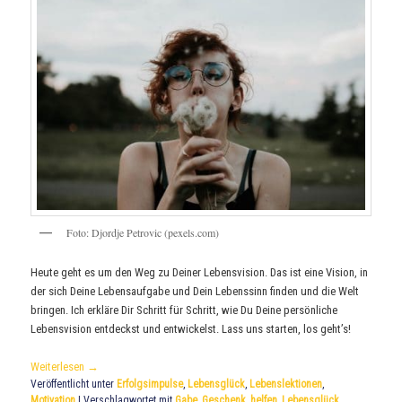
Foto: Djordje Petrovic (pexels.com)
Heute geht es um den Weg zu Deiner Lebensvision. Das ist eine Vision, in
der sich Deine Lebensaufgabe und Dein Lebenssinn finden und die Welt
bringen. Ich erkläre Dir Schritt für Schritt, wie Du Deine persönliche
Lebensvision entdeckst und entwickelst. Lass uns starten, los geht’s!
Weiterlesen
→
Veröffentlicht unter
Erfolgsimpulse
,
Lebensglück
,
Lebenslektionen
,
Motivation
|
Verschlagwortet mit
Gabe
,
Geschenk
,
helfen
,
Lebensglück
,