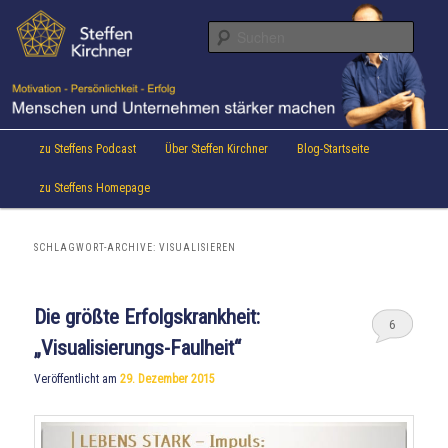
Aktuelles von Speaker & Motivationstrainer Steffen Kirchner
Zum
Zum
Inhalt
sekundären
Suche
wechseln
Inhalt
wechseln
Steffen Kirchner Blog
Hauptmenü
zu Steffens Podcast
Über Steffen Kirchner
Blog-Startseite
zu Steffens Homepage
SCHLAGWORT-ARCHIVE:
VISUALISIEREN
Die größte Erfolgskrankheit:
6
„Visualisierungs-Faulheit“
Veröffentlicht am
29. Dezember 2015