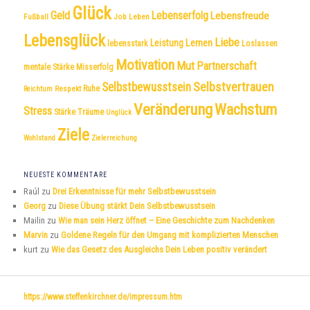
Glück
Geld
Lebenserfolg
Lebensfreude
Fußball
Job
Leben
Lebensglück
Liebe
Leistung
Lernen
lebensstark
Loslassen
Motivation
Mut
Partnerschaft
mentale Stärke
Misserfolg
Selbstvertrauen
Selbstbewusstsein
Respekt
Ruhe
Reichtum
Veränderung
Wachstum
Stress
Träume
Stärke
Unglück
Ziele
Wohlstand
Zielerreichung
NEUESTE KOMMENTARE
Raúl
zu
Drei Erkenntnisse für mehr Selbstbewusstsein
Georg
zu
Diese Übung stärkt Dein Selbstbewusstsein
Mailin
zu
Wie man sein Herz öffnet – Eine Geschichte zum Nachdenken
Marvin
zu
Goldene Regeln für den Umgang mit komplizierten Menschen
kurt
zu
Wie das Gesetz des Ausgleichs Dein Leben positiv verändert
https://www.steffenkirchner.de/impressum.htm