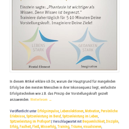
In diesem Artikel erkläre ich Dir, warum der Hauptgrund für mangelnden
Erfolg bei den meisten Menschen in ihrer Inkonsequenz liegt, einfachste
Erfolgstechniken wie z.B. das Prinzip der Vorstellungskraft gezielt
anzuwenden.
Weiterlesen
→
Veröffentlicht unter
Erfolgsimpulse
,
Lebenslektionen
,
Motivation
,
Persönliche
Erlebnisse
,
Spitzenleistung im Beruf
,
Spitzenleistung im Leben
,
Spitzenleistung im Profisport
|
Verschlagwortet mit
Bequemlichkeit
,
Disziplin
,
Erfolg
,
Faulheit
,
Fleiß
,
Misserfolg
,
Training
,
Träume
,
visualisieren
,