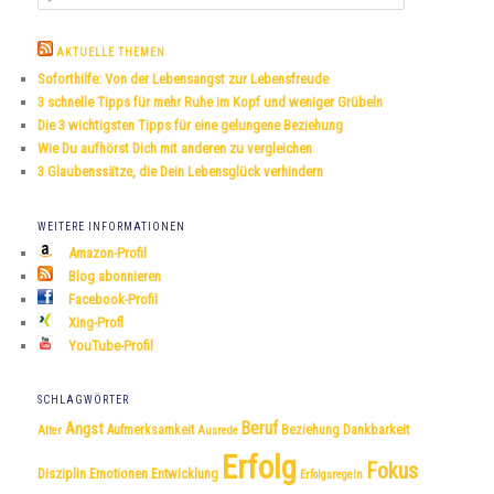
u
c
h
AKTUELLE THEMEN
e
Soforthilfe: Von der Lebensangst zur Lebensfreude
n
3 schnelle Tipps für mehr Ruhe im Kopf und weniger Grübeln
Die 3 wichtigsten Tipps für eine gelungene Beziehung
Wie Du aufhörst Dich mit anderen zu vergleichen
3 Glaubenssätze, die Dein Lebensglück verhindern
WEITERE INFORMATIONEN
Amazon-Profil
Blog abonnieren
Facebook-Profil
Xing-Profl
YouTube-Profil
SCHLAGWÖRTER
Beruf
Angst
Dankbarkeit
Aufmerksamkeit
Beziehung
Alter
Ausrede
Erfolg
Fokus
Disziplin
Emotionen
Entwicklung
Erfolgsregeln