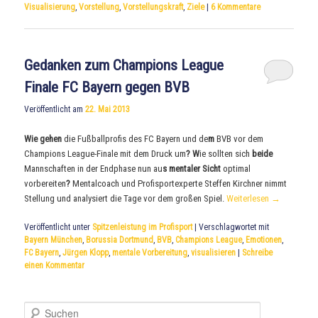
Visualisierung
,
Vorstellung
,
Vorstellungskraft
,
Ziele
|
6
Kommentare
Gedanken zum Champions League
Finale FC Bayern gegen BVB
Veröffentlicht am
22. Mai 2013
Wie
gehen
die Fußballprofis des FC Bayern und de
m
BVB vor dem
Champions League-Finale mit dem Druck um
?
W
ie sollten sich
beide
Mannschaften in der Endphase nun au
s mentaler Sicht
optimal
vorbereiten
?
Mentalcoach und Profisportexperte Steffen Kirchner nimmt
Stellung und analysiert die Tage vor dem großen Spiel.
Weiterlesen
→
Veröffentlicht unter
Spitzenleistung im Profisport
|
Verschlagwortet mit
Bayern München
,
Borussia Dortmund
,
BVB
,
Champions League
,
Emotionen
,
FC Bayern
,
Jürgen Klopp
,
mentale Vorbereitung
,
visualisieren
|
Schreibe
einen Kommentar
S