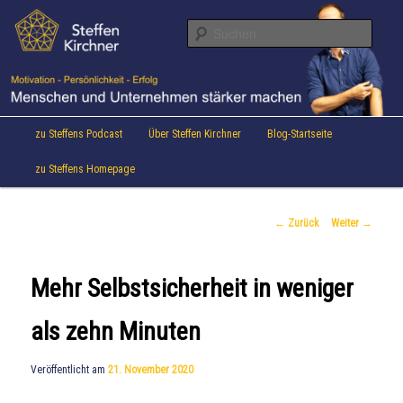
Aktuelles von Speaker & Motivationstrainer Steffen Kirchner
Zum
Inhalt
Suche
wechseln
Steffen Kirchner Blog
Hauptmenü
zu Steffens Podcast
Über Steffen Kirchner
Blog-Startseite
zu Steffens Homepage
Beitrags-
←
Zurück
Weiter
→
Navigation
Mehr Selbstsicherheit in weniger
als zehn Minuten
Veröffentlicht am
21. November 2020