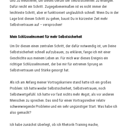
und zu meditieren, um dieses Gefühl der Selbstsicherheit zu erlangen.
Dafür reicht ein Schritt. Zugegebenermaßen ist es nicht immer der
leichteste Schritt, aber er funktioniert unglaublich schnell. Wenn Du in der
Lage bist diesen Schritt zu gehen, baust Du in kürzester Zeit mehr
Selbstvertrauen auf – versprochen!
Mein Schlüsselmoment für mehr Selbstsicherheit
Um Dir diesen einen zentralen Schritt, der dafür notwendig ist, um Deine
Selbstsicherheit schnell aufzubauen, zu erklären, fange ich mit einer
Geschichte aus meinem Leben an. Für mich war dieses Ereignis ein
richtiger Schlüsselmoment, der bei mir für extremen Sprung an
Selbstvertrauen und Stärke gesorgt hat.
Als ich am Anfang meiner Vortragskarriere stand hatte ich ein großes
Problem: Ich hatte weder Selbstsicherheit, Selbstvertrauen, noch
Selbstwertgefühl. Ich hatte vor fast nichts mehr Angst, als vor anderen
Menschen zu sprechen. Das sind für einen Vortragsredner relativ
schwerwiegende Probleme und ein sehr ungünstiger Start. Was habe ich
also gemacht?
Ich habe zunächst überlegt, ob ich Rhetorik-Training mache,