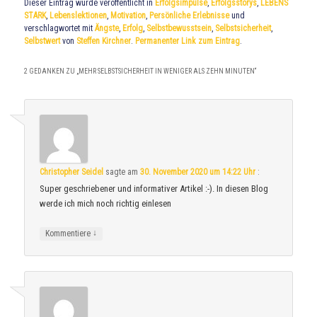
Dieser Eintrag wurde veröffentlicht in
Erfolgsimpulse
,
Erfolgsstorys
,
LEBENS
STARK
,
Lebenslektionen
,
Motivation
,
Persönliche Erlebnisse
und
verschlagwortet mit
Ängste
,
Erfolg
,
Selbstbewusstsein
,
Selbstsicherheit
,
Selbstwert
von
Steffen Kirchner
.
Permanenter Link zum Eintrag
.
2 GEDANKEN ZU „
MEHR SELBSTSICHERHEIT IN WENIGER ALS ZEHN MINUTEN
“
Christopher Seidel
sagte am
30. November 2020 um 14:22 Uhr
:
Super geschriebener und informativer Artikel :-). In diesen Blog
werde ich mich noch richtig einlesen
↓
Kommentiere