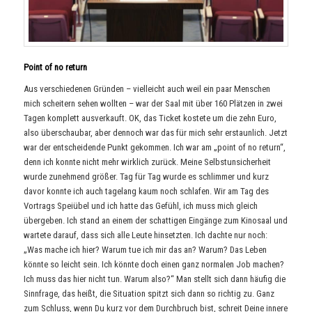
Point of no return
Aus verschiedenen Gründen – vielleicht auch weil ein paar Menschen
mich scheitern sehen wollten – war der Saal mit über 160 Plätzen in zwei
Tagen komplett ausverkauft. OK, das Ticket kostete um die zehn Euro,
also überschaubar, aber dennoch war das für mich sehr erstaunlich. Jetzt
war der entscheidende Punkt gekommen. Ich war am „point of no return“,
denn ich konnte nicht mehr wirklich zurück. Meine Selbstunsicherheit
wurde zunehmend größer. Tag für Tag wurde es schlimmer und kurz
davor konnte ich auch tagelang kaum noch schlafen. Wir am Tag des
Vortrags Speiübel und ich hatte das Gefühl, ich muss mich gleich
übergeben. Ich stand an einem der schattigen Eingänge zum Kinosaal und
wartete darauf, dass sich alle Leute hinsetzten. Ich dachte nur noch:
„Was mache ich hier? Warum tue ich mir das an? Warum? Das Leben
könnte so leicht sein. Ich könnte doch einen ganz normalen Job machen?
Ich muss das hier nicht tun. Warum also?“ Man stellt sich dann häufig die
Sinnfrage, das heißt, die Situation spitzt sich dann so richtig zu. Ganz
zum Schluss, wenn Du kurz vor dem Durchbruch bist, schreit Deine innere