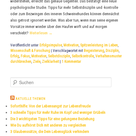
widerstehen, erreicht das genaue Gegenteil. Das bestätigt eine neue
psychologische Studie. Tipps für mehr Selbstdisziplin und -kontrolle
oder zum Bezwingen des inneren Schweinehundes können demnächst
also getrost ignoriert werden. Was aber tun, wenn man seine eigenen
Vorsätze immer wieder über den Haufen wirft und auf morgen
verschiebt?
Weiterlesen
→
Veröffentlicht unter
Erfolgsimpulse
,
Motivation
,
Spitzenleistung im Leben
,
Wissenschaft & Forschung
|
Verschlagwortet mit
Begeisterung
,
Disziplin
,
Erfolg
,
Fokus
,
Motivation
,
Selbstdisziplin
,
Selbstkontrolle
,
Verhaltensmuster
durchbrechen
,
Ziele
,
Zielklarheit
|
1
Kommentar
S
u
c
h
AKTUELLE THEMEN
e
Soforthilfe: Von der Lebensangst zur Lebensfreude
n
3 schnelle Tipps für mehr Ruhe im Kopf und weniger Grübeln
Die 3 wichtigsten Tipps für eine gelungene Beziehung
Wie Du aufhörst Dich mit anderen zu vergleichen
3 Glaubenssätze, die Dein Lebensglück verhindern