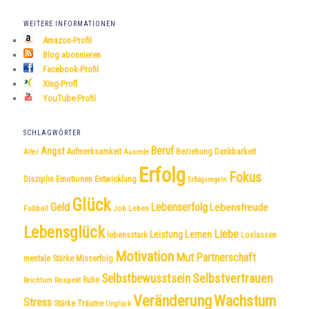
WEITERE INFORMATIONEN
Amazon-Profil
Blog abonnieren
Facebook-Profil
Xing-Profl
YouTube-Profil
SCHLAGWÖRTER
Beruf
Angst
Dankbarkeit
Aufmerksamkeit
Beziehung
Alter
Ausrede
Erfolg
Fokus
Disziplin
Emotionen
Entwicklung
Erfolgsregeln
Glück
Geld
Lebenserfolg
Lebensfreude
Fußball
Job
Leben
Lebensglück
Liebe
Leistung
Lernen
lebensstark
Loslassen
Motivation
Mut
Partnerschaft
mentale Stärke
Misserfolg
Selbstvertrauen
Selbstbewusstsein
Respekt
Ruhe
Reichtum
Veränderung
Wachstum
Stress
Träume
Stärke
Unglück