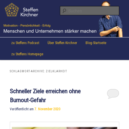
Aktuelles von Speaker & Motivationstrainer Steffen Kirchner
Zum
Zum
Inhalt
sekundären
Suche
wechseln
Inhalt
wechseln
Steffen Kirchner Blog
Hauptmenü
zu Steffens Podcast
Über Steffen Kirchner
Blog-Startseite
zu Steffens Homepage
SCHLAGWORT-ARCHIVE:
ZIELKLARHEIT
Schneller Ziele erreichen ohne
Burnout-Gefahr
Veröffentlicht am
7. November 2020