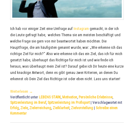
Ich hab vor einiger Zeit eine Umfrage auf
Instagram
gemacht, in der ich
die Leute gefragt habe, welches Thema sie am meisten beschäftigt und
welche Frage sie gern von mir beantwortet haben möchten. Die
Hauptfrage, die am häufigsten genannt wurde, war: „Wie erkenne ich das
richtige Ziel für mich?“ Also wie erkenne ich das ein Ziel, das ich für mich
gesetzt habe, überhaupt das Richtige für mich ist und wie finde ich
heraus, was überhaupt mein Ziel ist? Darauf gebe ich Dir heute eine kurze
und knackige Antwort, denn es gibt genau zwei Kriterien, an denen Du
erkennst ob Dein Ziel das Richtige ist oder eben nicht. Lass uns starten!
Weiterlesen
→
Veröffentlicht unter
LEBENS STARK
,
Motivation
,
Persönliche Erlebnisse
,
Spitzenleistung im Beruf
,
Spitzenleistung im Profisport
|
Verschlagwortet mit
Erfolg
,
Ziele
,
Zielerreichung
,
Zielklarheit
,
Zielvorstellung
|
Schreibe einen
Kommentar