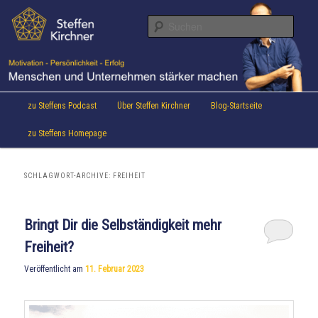
Aktuelles von Speaker & Motivationstrainer Steffen Kirchner
Zum
Zum
Inhalt
sekundären
Suche
wechseln
Inhalt
wechseln
Steffen Kirchner Blog
Hauptmenü
zu Steffens Podcast
Über Steffen Kirchner
Blog-Startseite
zu Steffens Homepage
SCHLAGWORT-ARCHIVE:
FREIHEIT
Bringt Dir die Selbständigkeit mehr
Freiheit?
Veröffentlicht am
11. Februar 2023