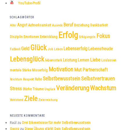
YouTube-Profil
SCHLAGWÖRTER
Beruf
Angst
Dankbarkeit
Aufmerksamkeit
Beziehung
Alter
Ausrede
Erfolg
Fokus
Disziplin
Emotionen
Entwicklung
Erfolgsregeln
Glück
Geld
Lebenserfolg
Lebensfreude
Fußball
Job
Leben
Lebensglück
Liebe
Leistung
Lernen
lebensstark
Loslassen
Motivation
Mut
Partnerschaft
mentale Stärke
Misserfolg
Selbstvertrauen
Selbstbewusstsein
Respekt
Ruhe
Reichtum
Veränderung
Wachstum
Stress
Träume
Stärke
Unglück
Ziele
Wohlstand
Zielerreichung
NEUESTE KOMMENTARE
Raúl
zu
Drei Erkenntnisse für mehr Selbstbewusstsein
Georg
zu
Diese Übung stärkt Dein Selbstbewusstsein