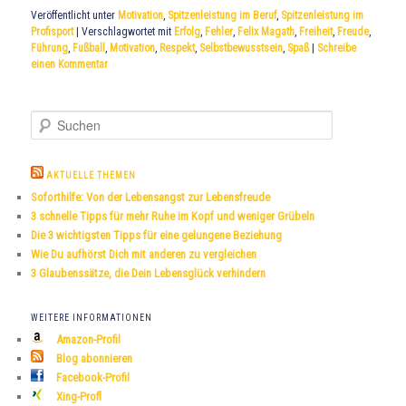
Veröffentlicht unter
Motivation
,
Spitzenleistung im Beruf
,
Spitzenleistung im
Profisport
|
Verschlagwortet mit
Erfolg
,
Fehler
,
Felix Magath
,
Freiheit
,
Freude
,
Führung
,
Fußball
,
Motivation
,
Respekt
,
Selbstbewusstsein
,
Spaß
|
Schreibe
einen Kommentar
S
u
c
h
AKTUELLE THEMEN
e
Soforthilfe: Von der Lebensangst zur Lebensfreude
n
3 schnelle Tipps für mehr Ruhe im Kopf und weniger Grübeln
Die 3 wichtigsten Tipps für eine gelungene Beziehung
Wie Du aufhörst Dich mit anderen zu vergleichen
3 Glaubenssätze, die Dein Lebensglück verhindern
WEITERE INFORMATIONEN
Amazon-Profil
Blog abonnieren
Facebook-Profil
Xing-Profl