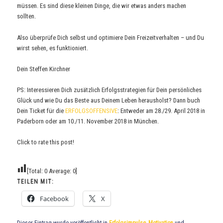
müssen. Es sind diese kleinen Dinge, die wir etwas anders machen
sollten.
Also überprüfe Dich selbst und optimiere Dein Freizeitverhalten – und Du
wirst sehen, es funktioniert.
Dein Steffen Kirchner
PS: Interessieren Dich zusätzlich Erfolgsstrategien für Dein persönliches
Glück und wie Du das Beste aus Deinem Leben herausholst? Dann buch
Dein Ticket für die
ERFOLGSOFFENSIVE
: Entweder am 28./29. April 2018 in
Paderborn oder am 10./11. November 2018 in München.
Click to rate this post!
[Total:
0
Average:
0
]
TEILEN MIT:
Facebook
X
Dieser Eintrag wurde veröffentlicht in
Erfolgsimpulse
,
Motivation
und