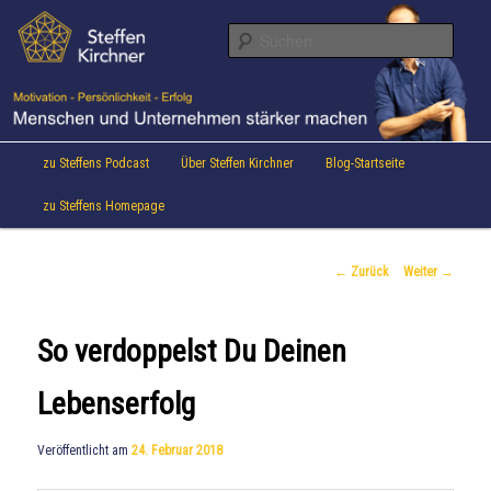
Aktuelles von Speaker & Motivationstrainer Steffen Kirchner
Zum
Inhalt
Suche
wechseln
Steffen Kirchner Blog
Hauptmenü
zu Steffens Podcast
Über Steffen Kirchner
Blog-Startseite
zu Steffens Homepage
Beitrags-
←
Zurück
Weiter
→
Navigation
So verdoppelst Du Deinen
Lebenserfolg
Veröffentlicht am
24. Februar 2018