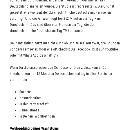
vor kurzem durchgeführt, in der der TV-Konsum der Menschen in
Deutschland analysiert wurde. Die Studie ist repräsentativ. Die GfK hat
getestet, wie viel Zeit der durchschnittliche Deutsche mit Fernsehen
verbringt. Und die Antwort liegt bei 252 Minuten am Tag – im
Durchschnitt! Das sind über vier Stunden am Tag, die der
durchschnittliche Deutsche am Tag TV konsumiert.
Sei ganz ehrlich: Sitzt Du nicht auch ab und zu mal nur zwei, drei Stunden
vor dem Fernseher. Oder wie oft checkst Du Facebook, bist auf Youtube
oder mit WhatsApp beschäftigt?
Wenn Du die entsprechenden Schlüsse für Dich ziehst, kannst Du
innerhalb von nur 12 Monaten Deinen Lebenserfolg in allen Bereichen
verdoppeln:
finanziell
gesundheitlich
in der Partnerschaft
Deine Fitness
in Deinem Wohlbefinden
Verdopplung Deines Wachstums