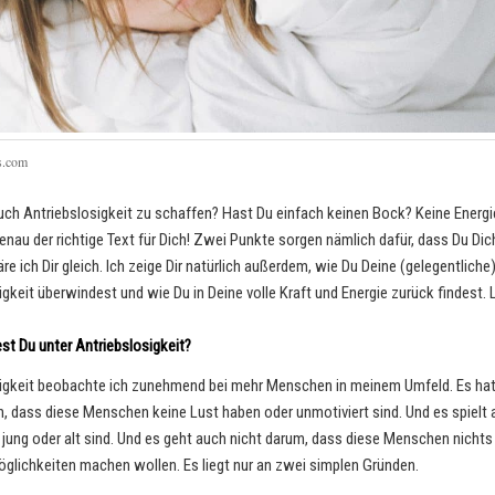
s
.
c
o
m
uch Antriebslosigkeit zu schaffen? Hast Du einfach keinen Bock? Keine Energi
enau der richtige Text für Dich! Zwei Punkte sorgen nämlich dafür, dass Du Dic
äre ich Dir gleich. Ich zeige Dir natürlich außerdem, wie Du Deine (gelegentliche
igkeit überwindest und wie Du in Deine volle Kraft und Energie zurück findest. 
st Du unter Antriebslosigkeit?
igkeit beobachte ich zunehmend bei mehr Menschen in meinem Umfeld. Es hat
n, dass diese Menschen keine Lust haben oder unmotiviert sind. Und es spielt 
e jung oder alt sind. Und es geht auch nicht darum, dass diese Menschen nichts
öglichkeiten machen wollen. Es liegt nur an zwei simplen Gründen.