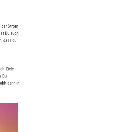
d der Strom
st Du auch!
n, dass du
ch Ziele
s Du
hlt dann in