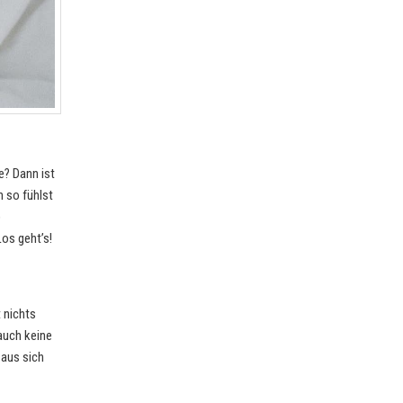
e? Dann ist
h so fühlst
)
Los geht’s!
 nichts
auch keine
 aus sich