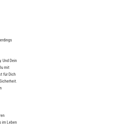
lerdings
y. Und Dein
Du mit
t für Dich
icherheit.
n
ren
es im Leben