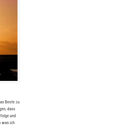
das Beste zu
agen, dass
rfolge und
s was ich