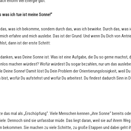
fach enorm viel Energie gibt.
s was ich tue ist meine Sonne!“
 das, was ich bekomme, sondern durch das, was ich bewirke. Durch das, was i
 mich erfahre und mich auslebe. Das ist der Grund. Und wenn Du Dich von Antri
hlst, dann ist der erste Schritt:
danken, was Deine Sonne ist. Was ist eine Aufgabe, die Du so gerne machst, 
enlos machen würdest? Wofür würdest Du sogar bezahlen, nur um das auslebe
de Deine Sonne! Damit löst Du Dein Problem der Orientierungslosigkeit, weil D
 bist, wofür Du aufstehst und wofür Du arbeitest. Du findest dadurch Sinn in 
ze das mal als „Erschöpfung“. Viele Menschen kennen „ihre Sonne“ bereits od
Ziele. Dennoch sind sie unfassbar müde. Das liegt daran, weil sie auf ihrem Weg
 bekommen. Sie machen zu viele Schritte, zu große Etappen und dabei geht i