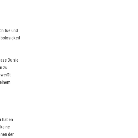
ch tue und
ebslosigkeit
dass Du sie
n zu
u weißt
Deinem
er haben
 keine
hnen der