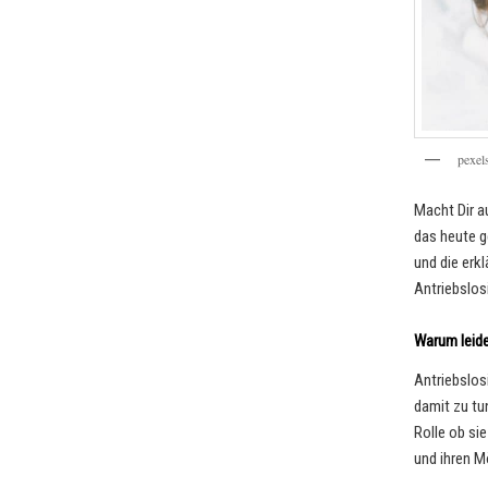
p
e
x
e
l
Macht Dir a
das heute g
und die erkl
Antriebslos
Warum leide
Antriebslos
damit zu tu
Rolle ob si
und ihren M