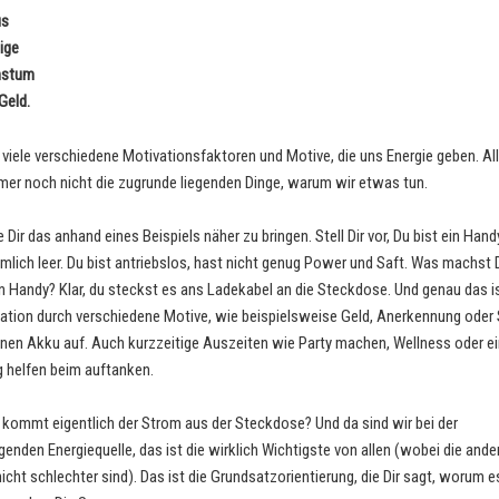
us
ige
hstum
Geld.
r viele verschiedene Motivationsfaktoren und Motive, die uns Energie geben. Al
mer noch nicht die zugrunde liegenden Dinge, warum wir etwas tun.
 Dir das anhand eines Beispiels näher zu bringen. Stell Dir vor, Du bist ein Hand
emlich leer. Du bist antriebslos, hast nicht genug Power und Saft. Was machst 
n Handy? Klar, du steckst es ans Ladekabel an die Steckdose. Und genau das is
ation durch verschiedene Motive, wie beispielsweise Geld, Anerkennung oder S
inen Akku auf. Auch kurzzeitige Auszeiten wie Party machen, Wellness oder ei
 helfen beim auftanken.
kommt eigentlich der Strom aus der Steckdose? Und da sind wir bei der
genden Energiequelle, das ist die wirklich Wichtigste von allen (wobei die ande
cht schlechter sind). Das ist die Grundsatzorientierung, die Dir sagt, worum 