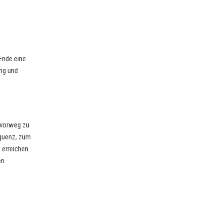
Ende eine
ng und
s vorweg zu
equenz, zum
 erreichen.
en