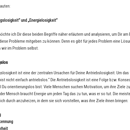
lauten:
gslosigkeit“ und „Energielosigkeit“
chte ich Dir diese beiden Begriffe näher erläutern und analysieren, um Dir am 
diese Probleme mitgeben zu können. Denn es gibt für jedes Problem eine Lösu
n wir im Problem selbst.
gslos
gslosigkeit ist eine der zentralen Ursachen für Deine Antriebslosigkeit. Um da
bist nicht einfach antriebslos.“ Die Antriebslosigkeit ist eine Folge bzw. Kons
il Du orientierungslos bist. Viele Menschen suchen Motivation, um ihre Ziele zu
jeder Mensch braucht Energie um jeden Tag das zu tun, was er so tut. Die meist
ch durch anzuheizen, in dem sie sich vorstellen, was ihre Ziele ihnen bringen:
g
kennung
rheit