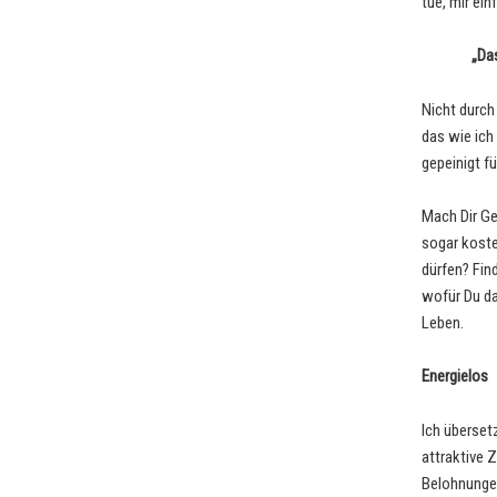
tue, mir ein
„Da
Nicht durch
das wie ich
gepeinigt fü
Mach Dir Ge
sogar kost
dürfen? Fin
wofür Du da
Leben.
Energielos
Ich überset
attraktive 
Belohnungen