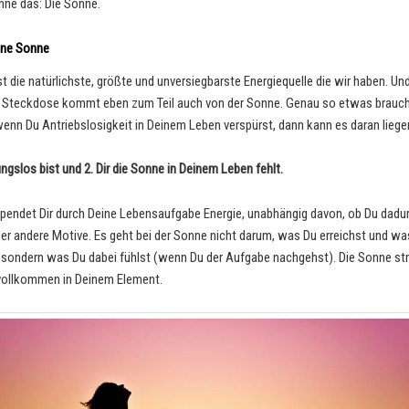
enne das: Die Sonne.
ine Sonne
st die natürlichste, größte und unversiegbarste Energiequelle die wir haben. Un
 Steckdose kommt eben zum Teil auch von der Sonne. Genau so etwas brauch
wenn Du Antriebslosigkeit in Deinem Leben verspürst, dann kann es daran liege
ungslos bist und 2. Dir die Sonne in Deinem Leben fehlt.
pendet Dir durch Deine Lebensaufgabe Energie, unabhängig davon, ob Du dadur
der andere Motive. Es geht bei der Sonne nicht darum, was Du erreichst und wa
ondern was Du dabei fühlst (wenn Du der Aufgabe nachgehst). Die Sonne stra
t vollkommen in Deinem Element.