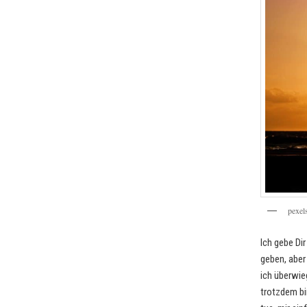
p
e
x
e
l
Ich gebe Dir
geben, aber 
ich überwie
trotzdem bin