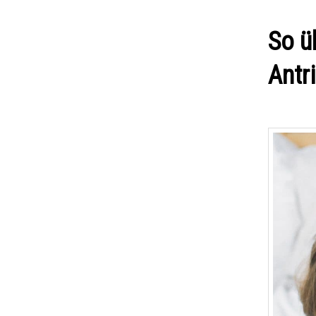
So ü
Antr