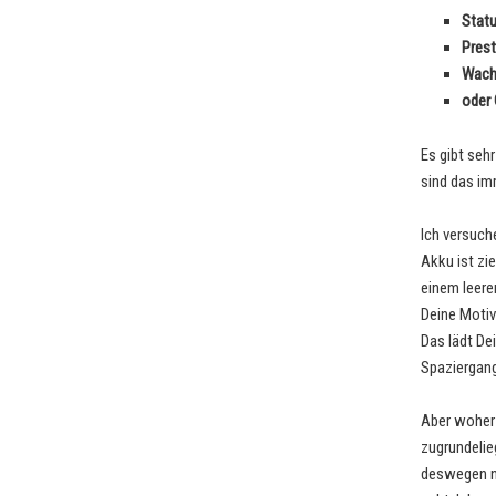
Stat
Prest
Wac
oder 
Es gibt seh
sind das im
Ich versuche
Akku ist zi
einem leere
Deine Motiv
Das lädt De
Spaziergang
Aber woher 
zugrundelie
deswegen ni