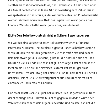
nach Ergebnissen und klassischen Erfolgen zu bewerten, die nach außen
sichtbar sind: abgenommene Kilos, der Geldbetrag auf dem Konto oder
die Anzahl der Mitarbeiter. Diese Art der Bewertung nach Zahlen lernen
wir spätestens in der Schule, in der wir durch Noten und Punkte bewertet
werden. Wir bekommen vermittelt: Das Ergebnis ist wichtiger als das
Erlebnis. Was du schaffst wichtiger als das, was du lernst.
Richte Dein Selbstbewusstsein nicht an äußeren Bewertungen aus
Wir werden also verleitet unseren Fokus immer wieder auf unsere
Interessen zu richten – mit fatalen Folgen für unser Selbstbewusstsein.
Wenn Du Dich rein mit den gesteckten Zielen identifizierst und danach
Dein Selbstwertgefühl ausrichtet, gibst Du die Kontrolle aus der Hand.
Ob Du ein Ziel am Ende erreichst, hängt in der Regel nämlich von so viel
mehr ab als Dir selbst. Die einzelnen Faktoren kannst Du gar nicht
überblicken. Tritt der Erfolg dann nicht ein und Du hast Dich nur über ihn
definierst, leidet Dein Selbstwertgefühl enorm und Du erleidest einen
emotionalen und mentalen Einbruch.
Eine Mannschaft kann ein Spiel mal verlieren. Das ist ganz normal. Nach
der Niederlage des FC Bayern München gegen Real Madrid wurde der
Verein wie immer nach dem Ergebnis bewertet und diesmal hat sich die