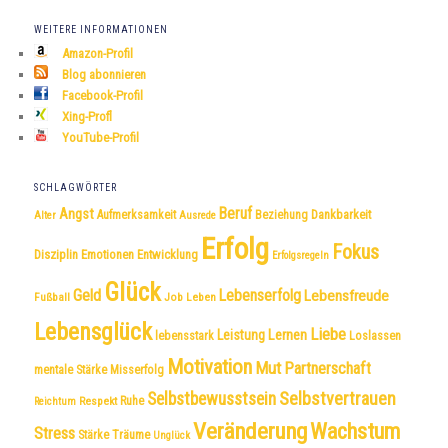
WEITERE INFORMATIONEN
Amazon-Profil
Blog abonnieren
Facebook-Profil
Xing-Profl
YouTube-Profil
SCHLAGWÖRTER
Beruf
Angst
Dankbarkeit
Aufmerksamkeit
Beziehung
Alter
Ausrede
Erfolg
Fokus
Disziplin
Emotionen
Entwicklung
Erfolgsregeln
Glück
Geld
Lebenserfolg
Lebensfreude
Fußball
Job
Leben
Lebensglück
Liebe
Leistung
Lernen
lebensstark
Loslassen
Motivation
Mut
Partnerschaft
mentale Stärke
Misserfolg
Selbstvertrauen
Selbstbewusstsein
Respekt
Ruhe
Reichtum
Veränderung
Wachstum
Stress
Träume
Stärke
Unglück