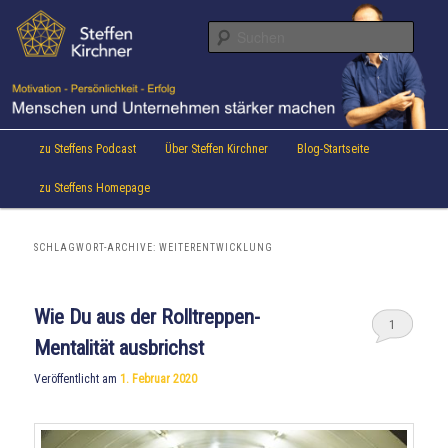
Aktuelles von Speaker & Motivationstrainer Steffen Kirchner
Zum
Zum
Inhalt
sekundären
Suche
wechseln
Inhalt
wechseln
Steffen Kirchner Blog
Hauptmenü
zu Steffens Podcast
Über Steffen Kirchner
Blog-Startseite
zu Steffens Homepage
SCHLAGWORT-ARCHIVE:
WEITERENTWICKLUNG
Wie Du aus der Rolltreppen-
1
Mentalität ausbrichst
Veröffentlicht am
1. Februar 2020