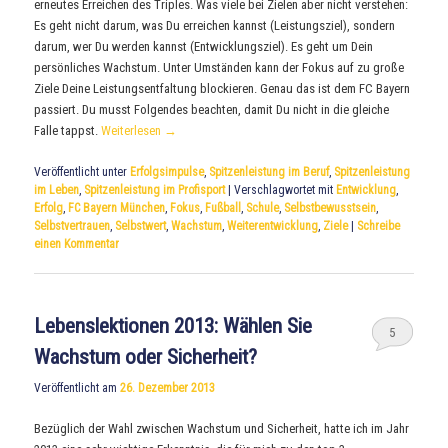
erneutes Erreichen des Triples. Was viele bei Zielen aber nicht verstehen:
Es geht nicht darum, was Du erreichen kannst (Leistungsziel), sondern
darum, wer Du werden kannst (Entwicklungsziel). Es geht um Dein
persönliches Wachstum. Unter Umständen kann der Fokus auf zu große
Ziele Deine Leistungsentfaltung blockieren. Genau das ist dem FC Bayern
passiert. Du musst Folgendes beachten, damit Du nicht in die gleiche
Falle tappst.
Weiterlesen
→
Veröffentlicht unter
Erfolgsimpulse
,
Spitzenleistung im Beruf
,
Spitzenleistung
im Leben
,
Spitzenleistung im Profisport
|
Verschlagwortet mit
Entwicklung
,
Erfolg
,
FC Bayern München
,
Fokus
,
Fußball
,
Schule
,
Selbstbewusstsein
,
Selbstvertrauen
,
Selbstwert
,
Wachstum
,
Weiterentwicklung
,
Ziele
|
Schreibe
einen Kommentar
Lebenslektionen 2013: Wählen Sie
5
Wachstum oder Sicherheit?
Veröffentlicht am
26. Dezember 2013
Bezüglich der Wahl zwischen Wachstum und Sicherheit, hatte ich im Jahr