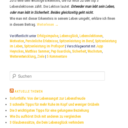
2013 eine sehr wichtige Erkenntnis, die für mich zu den top 3
Lebenslektionen zählt. Die Lektion lautet:
Entweder man lebt sein Leben,
oder man lebt in Sicherheit. Beides gleichzeitig geht nicht.
Wie man mit dieser Erkenntnis in seinem Leben umgeht, erkläre ich Ihnen
in diesem Beitrag.
Weiterlesen
→
Veröffentlicht unter
Erfolgsimpulse
,
Lebensglück
,
Lebenslektionen
,
Motivation
,
Persönliche Erlebnisse
,
Spitzenleistung im Beruf
,
Spitzenleistung
im Leben
,
Spitzenleistung im Profisport
|
Verschlagwortet mit
Jupp
Heynckes
,
Matthias Sammer
,
Pep Guardiola
,
Sicherheit
,
Wachstum
,
Weiterentwicklung
,
Ziele
|
5
Kommentare
S
u
c
h
AKTUELLE THEMEN
e
Soforthilfe: Von der Lebensangst zur Lebensfreude
n
3 schnelle Tipps für mehr Ruhe im Kopf und weniger Grübeln
Die 3 wichtigsten Tipps für eine gelungene Beziehung
Wie Du aufhörst Dich mit anderen zu vergleichen
3 Glaubenssätze, die Dein Lebensglück verhindern