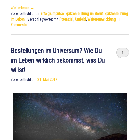
Weiterlesen
→
Veröffentlicht unter
Erfolgsimpulse
,
Spitzenleistung im Beruf
,
Spitzenleistung
im Leben
|
Verschlagwortet mit
Potenzial
,
Umfeld
,
Weiterentwicklung
|
1
Kommentar
Bestellungen im Universum? Wie Du
3
im Leben wirklich bekommst, was Du
willst!
Veröffentlicht am
21. Mai 2017