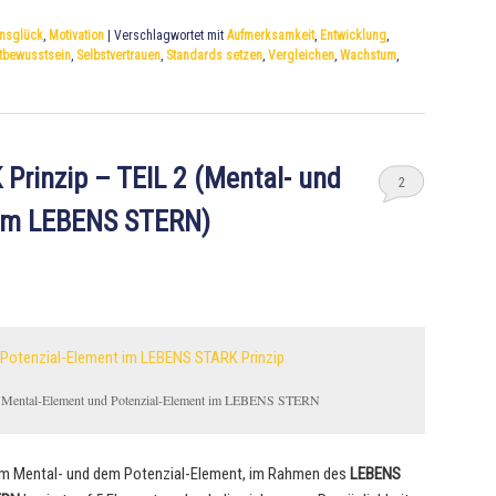
nsglück
,
Motivation
|
Verschlagwortet mit
Aufmerksamkeit
,
Entwicklung
,
tbewusstsein
,
Selbstvertrauen
,
Standards setzen
,
Vergleichen
,
Wachstum
,
rinzip – TEIL 2 (Mental- und
2
 im LEBENS STERN)
Mental-Element und Potenzial-Element im LEBENS STERN
em Mental- und dem Potenzial-Element, im Rahmen des
LEBENS