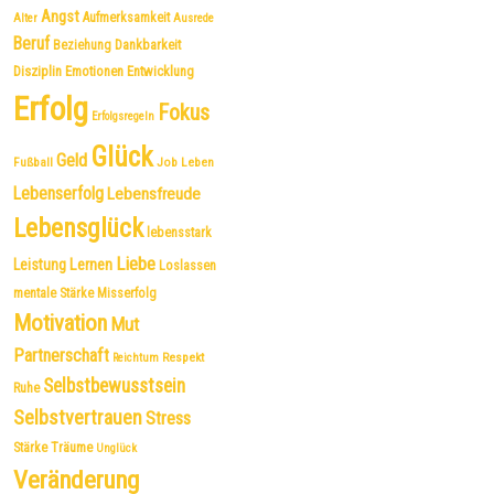
Angst
Aufmerksamkeit
Alter
Ausrede
Beruf
Dankbarkeit
Beziehung
Disziplin
Emotionen
Entwicklung
Erfolg
Fokus
Erfolgsregeln
Glück
Geld
Fußball
Job
Leben
Lebenserfolg
Lebensfreude
Lebensglück
lebensstark
Liebe
Leistung
Lernen
Loslassen
mentale Stärke
Misserfolg
Motivation
Mut
Partnerschaft
Respekt
Reichtum
Selbstbewusstsein
Ruhe
Selbstvertrauen
Stress
Träume
Stärke
Unglück
Veränderung