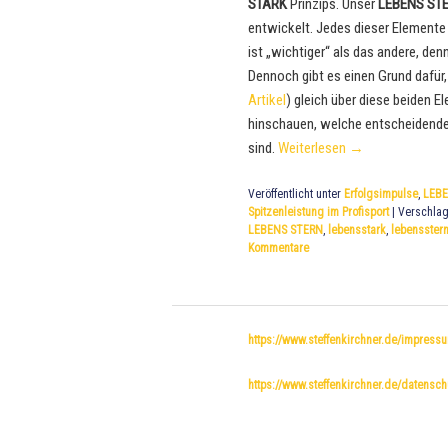
STARK
Prinzips. Unser
LEBENS ST
entwickelt. Jedes dieser Elemente 
ist „wichtiger“ als das andere, de
Dennoch gibt es einen Grund dafür,
Artikel
) gleich über diese beiden 
hinschauen, welche entscheidenden 
sind.
Weiterlesen
→
Veröffentlicht unter
Erfolgsimpulse
,
LEBE
Spitzenleistung im Profisport
|
Verschlag
LEBENS STERN
,
lebensstark
,
lebensster
Kommentare
https://www.steffenkirchner.de/impress
https://www.steffenkirchner.de/datensch