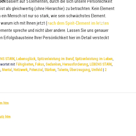
ERN
basiert auf 5 Elementen, durch die sich unsere Persönlichkeit
ist als gleichwertig (ohne Hierarchie) zu betrachten. Kein Element
nn ein Mensch ist nur so stark, wie sein schwächstes Element.
 warum ich mit Ihnen jetzt (
nach dem Spirit-Element im letzten
Elemente spreche und nicht über andere. Lassen Sie uns genauer
Erfolgsbausteine Ihrer Persönlichkeit hier im Detail versteckt
NS STARK
,
Lebensglück
,
Spitzenleistung im Beruf
,
Spitzenleistung im Leben
,
wortet mit
Fähigkeiten
,
Fokus
,
Gedanken
,
Herausforderung
,
LEBENS STARK
,
n
,
Mental
,
Netzwerk
,
Potenzial
,
Stärken
,
Talente
,
Überzeugung
,
Umfeld
|
2
um.htm
utz.htm