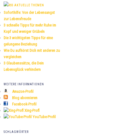
h
AKTUELLE THEMEN
e
Soforthilfe: Von der Lebensangst
n
zur Lebensfreude
3 schnelle Tipps für mehr Ruhe im
Kopf und weniger Grübeln
Die 3 wichtigsten Tipps für eine
gelungene Beziehung
Wie Du aufhörst Dich mit anderen zu
vergleichen
3 Glaubenssätze, die Dein
Lebensglück verhindern
WEITERE INFORMATIONEN
Amazon-Profil
Blog abonnieren
Facebook-Profil
Xing-Profl
YouTube-Profil
SCHLAGWÖRTER