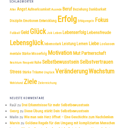
SCHLAGWÖRTER
Beruf
Angst
Dankbarkeit
Aufmerksamkeit
Beziehung
Alter
Ausrede
Erfolg
Fokus
Disziplin
Emotionen
Entwicklung
Erfolgsregeln
Glück
Geld
Lebenserfolg
Lebensfreude
Fußball
Job
Leben
Lebensglück
Liebe
Leistung
Lernen
lebensstark
Loslassen
Motivation
Mut
Partnerschaft
mentale Stärke
Misserfolg
Selbstvertrauen
Selbstbewusstsein
Respekt
Ruhe
Reichtum
Veränderung
Wachstum
Stress
Träume
Stärke
Unglück
Ziele
Wohlstand
Zielerreichung
NEUESTE KOMMENTARE
Raúl
zu
Drei Erkenntnisse für mehr Selbstbewusstsein
Georg
zu
Diese Übung stärkt Dein Selbstbewusstsein
Mailin
zu
Wie man sein Herz öffnet – Eine Geschichte zum Nachdenken
Marvin
zu
Goldene Regeln für den Umgang mit komplizierten Menschen