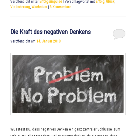
Veröffentlicht unter
Erfolgsimpulse
|
Verschlagwortet mit
Erfolg
,
Glück
,
Veränderung
,
Wachstum
|
3
Kommentare
Die Kraft des negativen Denkens
Veröffentlicht am
14. Januar 2018
Wusstest Du, dass negatives Denken ein ganz zentraler Schlüssel zum