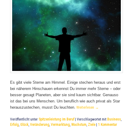
Es gibt viele Sterne am Himmel. Einige stechen heraus und erst
bei näherem Hinschauen erkennst Du immer mehr Sterne – oder
besser gesagt Planeten, aber sie sind kaum sichtbar. Genauso
ist das bei uns Menschen. Um beruflich wie auch privat als Star
herauszustechen, musst Du leuchten.
Weiterlesen
→
Veröffentlicht unter
Spitzenleistung im Beruf
|
Verschlagwortet mit
Business
,
Erfolg
,
Glück
,
Veränderung
,
Vermarktung
,
Wachstum
,
Ziele
|
1
Kommentar