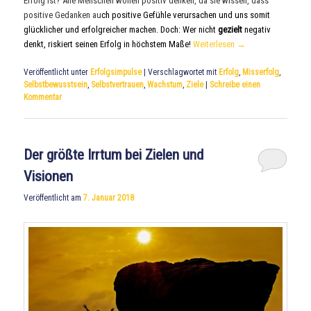
Erfolg ist? Alle Menschen wollen positiv denken, da sie wissen, dass
positive Gedanken au
ch positive Gefühle verursachen und uns somit
glücklicher und erfolgreicher machen. Doch: Wer nicht
gezielt
negativ
denkt, riskiert seinen Erfolg in höchstem Maße!
Weiterlesen
→
Veröffentlicht unter
Erfolgsimpulse
|
Verschlagwortet mit
Erfolg
,
Misserfolg
,
Selbstbewusstsein
,
Selbstvertrauen
,
Wachstum
,
Ziele
|
Schreibe einen
Kommentar
Der größte Irrtum bei Zielen und
Visionen
Veröffentlicht am
7. Januar 2018