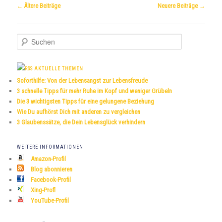
Beitrags-
←
Ältere Beiträge
Neuere Beiträge
→
Navigation
S
u
c
h
AKTUELLE THEMEN
e
Soforthilfe: Von der Lebensangst zur Lebensfreude
n
3 schnelle Tipps für mehr Ruhe im Kopf und weniger Grübeln
Die 3 wichtigsten Tipps für eine gelungene Beziehung
Wie Du aufhörst Dich mit anderen zu vergleichen
3 Glaubenssätze, die Dein Lebensglück verhindern
WEITERE INFORMATIONEN
Amazon-Profil
Blog abonnieren
Facebook-Profil
Xing-Profl
YouTube-Profil