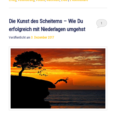
Erfolg
,
Veränderung
,
Vorbild
,
Wachstum
,
Ziele
|
2
Kommentare
Die Kunst des Scheiterns – Wie Du
1
erfolgreich mit Niederlagen umgehst
Veröffentlicht am
3. Dezember 2017