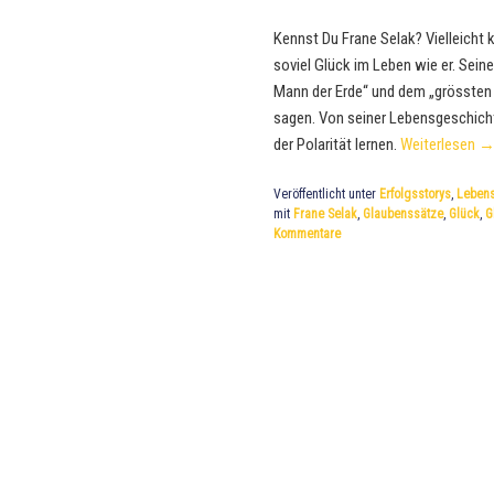
Kennst Du Frane Selak? Vielleicht 
soviel Glück im Leben wie er. Sei
Mann der Erde“ und dem „grössten 
sagen. Von seiner Lebensgeschicht
der Polarität lernen.
Weiterlesen
Veröffentlicht unter
Erfolgsstorys
,
Leben
mit
Frane Selak
,
Glaubenssätze
,
Glück
,
G
Kommentare