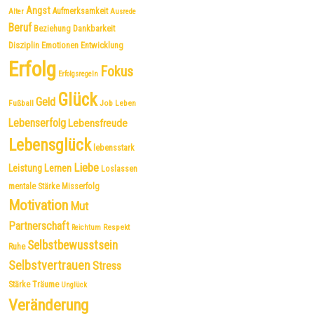
Angst
Aufmerksamkeit
Alter
Ausrede
Beruf
Dankbarkeit
Beziehung
Disziplin
Emotionen
Entwicklung
Erfolg
Fokus
Erfolgsregeln
Glück
Geld
Fußball
Job
Leben
Lebenserfolg
Lebensfreude
Lebensglück
lebensstark
Liebe
Leistung
Lernen
Loslassen
mentale Stärke
Misserfolg
Motivation
Mut
Partnerschaft
Respekt
Reichtum
Selbstbewusstsein
Ruhe
Selbstvertrauen
Stress
Träume
Stärke
Unglück
Veränderung