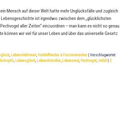
kein Mensch auf dieser Welt hatte mehr Unglücksfälle und zugleich
ne Lebensgeschichte ist irgendwo zwischen dem „glücklichsten
Pechvogel aller Zeiten“ einzuordnen – man kann es nicht so genau
e können wir viel für unser Leben und über das universelle Gesetz
→
sglück
,
Lebenslektionen
,
Verblüffendes & Faszinierendes
|
Verschlagwortet
lückspilz
,
Lebensglück
,
Lebenskünstler
,
Lebensmut
,
Pechvogel
,
Unfall
|
2