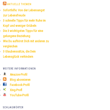
h
AKTUELLE THEMEN
e
Soforthilfe: Von der Lebensangst
n
zur Lebensfreude
3 schnelle Tipps für mehr Ruhe im
Kopf und weniger Grübeln
Die 3 wichtigsten Tipps für eine
gelungene Beziehung
Wie Du aufhörst Dich mit anderen zu
vergleichen
3 Glaubenssätze, die Dein
Lebensglück verhindern
WEITERE INFORMATIONEN
Amazon-Profil
Blog abonnieren
Facebook-Profil
Xing-Profl
YouTube-Profil
SCHLAGWÖRTER