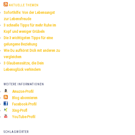
h
AKTUELLE THEMEN
e
Soforthilfe: Von der Lebensangst
n
zur Lebensfreude
3 schnelle Tipps für mehr Ruhe im
Kopf und weniger Grübeln
Die 3 wichtigsten Tipps für eine
gelungene Beziehung
Wie Du aufhörst Dich mit anderen zu
vergleichen
3 Glaubenssätze, die Dein
Lebensglück verhindern
WEITERE INFORMATIONEN
Amazon-Profil
Blog abonnieren
Facebook-Profil
Xing-Profl
YouTube-Profil
SCHLAGWÖRTER