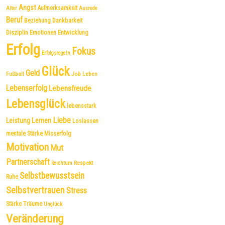
Angst
Aufmerksamkeit
Alter
Ausrede
Beruf
Dankbarkeit
Beziehung
Disziplin
Emotionen
Entwicklung
Erfolg
Fokus
Erfolgsregeln
Glück
Geld
Fußball
Job
Leben
Lebenserfolg
Lebensfreude
Lebensglück
lebensstark
Liebe
Leistung
Lernen
Loslassen
mentale Stärke
Misserfolg
Motivation
Mut
Partnerschaft
Respekt
Reichtum
Selbstbewusstsein
Ruhe
Selbstvertrauen
Stress
Träume
Stärke
Unglück
Veränderung