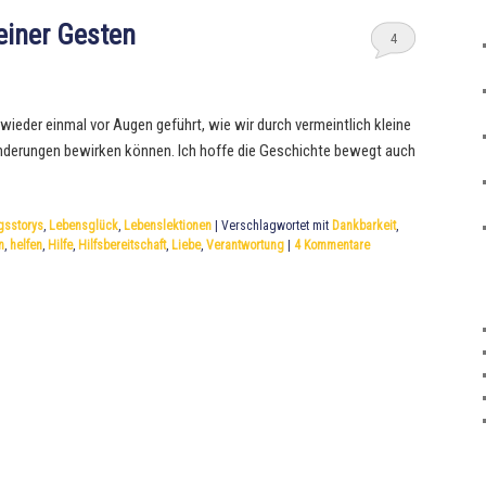
einer Gesten
4
wieder einmal vor Augen geführt, wie wir durch vermeintlich kleine
nderungen bewirken können. Ich hoffe die Geschichte bewegt auch
gsstorys
,
Lebensglück
,
Lebenslektionen
|
Verschlagwortet mit
Dankbarkeit
,
n
,
helfen
,
Hilfe
,
Hilfsbereitschaft
,
Liebe
,
Verantwortung
|
4
Kommentare