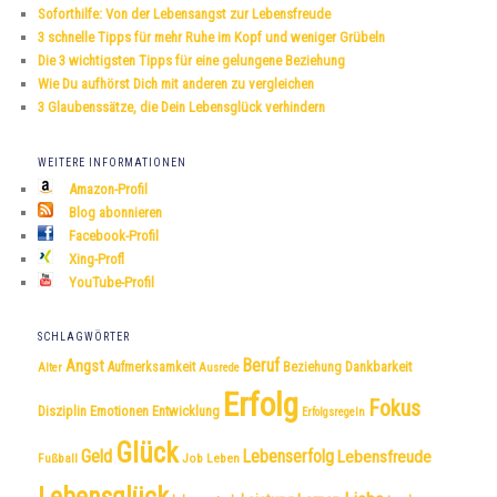
e
Soforthilfe: Von der Lebensangst zur Lebensfreude
n
3 schnelle Tipps für mehr Ruhe im Kopf und weniger Grübeln
Die 3 wichtigsten Tipps für eine gelungene Beziehung
Wie Du aufhörst Dich mit anderen zu vergleichen
3 Glaubenssätze, die Dein Lebensglück verhindern
WEITERE INFORMATIONEN
Amazon-Profil
Blog abonnieren
Facebook-Profil
Xing-Profl
YouTube-Profil
SCHLAGWÖRTER
Beruf
Angst
Dankbarkeit
Aufmerksamkeit
Beziehung
Alter
Ausrede
Erfolg
Fokus
Disziplin
Emotionen
Entwicklung
Erfolgsregeln
Glück
Geld
Lebenserfolg
Lebensfreude
Fußball
Job
Leben