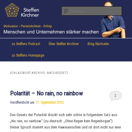
Aktuelles von Speaker & Motivationstrainer Steffen Kirchner
Zum
Zum
Inhalt
sekundären
Suche
wechseln
Inhalt
wechseln
Steffen Kirchner Blog
Hauptmenü
zu Steffens Podcast
Über Steffen Kirchner
Blog-Startseite
zu Steffens Homepage
SCHLAGWORT-ARCHIVE:
NATURGESETZ
Polarität – No rain, no rainbow
2
Veröffentlicht am
17. September 2012
Das Gesetz der Polarität drückt sich sehr schön in folgendem Satz aus:
„No rain, no rainbow“ (zu deutsch: „Ohne Regen kein Regenbogen“).
Dieser Spruch stammt aus dem Hawaianischen und ist dort nicht nur eine