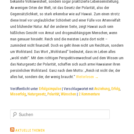
bekannte Volksweisheit, sondern sogar praktizierte Lebenseinstellung.
An wenigen Orten der Welt, ist das Gesetz der Polarität, also der
Gegensätzlichkeit, so stark erkennbar wie auf Hawaii. Zum einen strotz
diese Insel vor unglaublicher Schönheit und einer Fülle von Artenvielfalt
und blühender Natur. Auf der anderen Seite, zeigt Hawaii auch sein
häßliches Gesicht von Armut und drogenabhängigen Menschen, wenn
man genauer hinsieht. Reich sind die meisten Leute dort nicht –
zumindest nicht finanziell. Doch es geht ihnen nicht um Reichtum, sondern
um Wohlstand. Das Wort „Wohlstand“ bedeutet, dass im Leben alles
„wohl steht“. Mit dem richtigen Perspektivenwechsel und dem Wissen um
das Naturgesetz der Polarität, schaffen sich auch arme Hawaianer ihren
persönlichen Wohlstand. Ganz nach dem Motto: „Reich ist nicht der, der
alles hat, sondern der, der wenig braucht.“
Weiterlesen
→
Veröffentlicht unter
Erfolgsimpulse
|
Verschlagwortet mit
Anziehung
,
Erfolg
,
Misserfolg
,
Naturgesetz
,
Polarität
,
Wünschen
|
2
Kommentare
S
u
c
h
AKTUELLE THEMEN