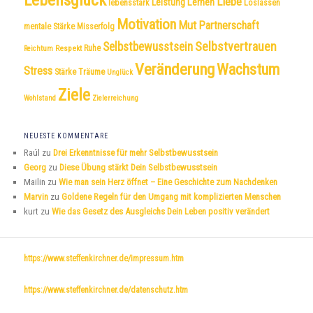
Lebensglück
Liebe
Leistung
Lernen
lebensstark
Loslassen
Motivation
Mut
Partnerschaft
mentale Stärke
Misserfolg
Selbstvertrauen
Selbstbewusstsein
Respekt
Ruhe
Reichtum
Veränderung
Wachstum
Stress
Träume
Stärke
Unglück
Ziele
Wohlstand
Zielerreichung
NEUESTE KOMMENTARE
Raúl
zu
Drei Erkenntnisse für mehr Selbstbewusstsein
Georg
zu
Diese Übung stärkt Dein Selbstbewusstsein
Mailin
zu
Wie man sein Herz öffnet – Eine Geschichte zum Nachdenken
Marvin
zu
Goldene Regeln für den Umgang mit komplizierten Menschen
kurt
zu
Wie das Gesetz des Ausgleichs Dein Leben positiv verändert
https://www.steffenkirchner.de/impressum.htm
https://www.steffenkirchner.de/datenschutz.htm