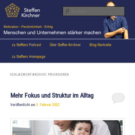
Aktuelles von Speaker & Motivationstrainer Steffen Kirchner
Zum
Zum
Inhalt
sekundären
Suche
wechseln
Inhalt
wechseln
Steffen Kirchner Blog
Hauptmenü
zu Steffens Podcast
Über Steffen Kirchner
Blog-Startseite
zu Steffens Homepage
SCHLAGWORT-ARCHIVE:
PRIORISIEREN
Mehr Fokus und Struktur im Alltag
Veröffentlicht am
5. Februar 2022