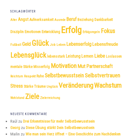
SCHLAGWÖRTER
Beruf
Angst
Dankbarkeit
Aufmerksamkeit
Beziehung
Alter
Ausrede
Erfolg
Fokus
Disziplin
Emotionen
Entwicklung
Erfolgsregeln
Glück
Geld
Lebenserfolg
Lebensfreude
Fußball
Job
Leben
Lebensglück
Liebe
Leistung
Lernen
lebensstark
Loslassen
Motivation
Mut
Partnerschaft
mentale Stärke
Misserfolg
Selbstvertrauen
Selbstbewusstsein
Respekt
Ruhe
Reichtum
Veränderung
Wachstum
Stress
Träume
Stärke
Unglück
Ziele
Wohlstand
Zielerreichung
NEUESTE KOMMENTARE
Raúl
zu
Drei Erkenntnisse für mehr Selbstbewusstsein
Georg
zu
Diese Übung stärkt Dein Selbstbewusstsein
Mailin
zu
Wie man sein Herz öffnet – Eine Geschichte zum Nachdenken