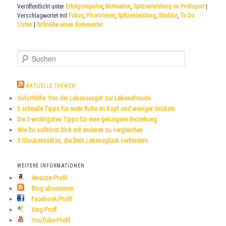
Veröffentlicht unter
Erfolgsimpulse
,
Motivation
,
Spitzenleistung im Profisport
|
Verschlagwortet mit
Fokus
,
Priorisieren
,
Spitzenleistung
,
Struktur
,
To Do
LIsten
|
Schreibe einen Kommentar
S
u
c
h
AKTUELLE THEMEN
e
Soforthilfe: Von der Lebensangst zur Lebensfreude
n
3 schnelle Tipps für mehr Ruhe im Kopf und weniger Grübeln
Die 3 wichtigsten Tipps für eine gelungene Beziehung
Wie Du aufhörst Dich mit anderen zu vergleichen
3 Glaubenssätze, die Dein Lebensglück verhindern
WEITERE INFORMATIONEN
Amazon-Profil
Blog abonnieren
Facebook-Profil
Xing-Profl
YouTube-Profil