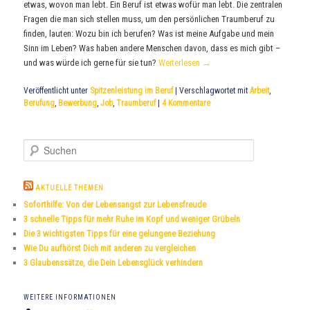
etwas, wovon man lebt. Ein Beruf ist etwas wofür man lebt. Die zentralen
Fragen die man sich stellen muss, um den persönlichen Traumberuf zu
finden, lauten: Wozu bin ich berufen? Was ist meine Aufgabe und mein
Sinn im Leben? Was haben andere Menschen davon, dass es mich gibt –
und was würde ich gerne für sie tun?
Weiterlesen
→
Veröffentlicht unter
Spitzenleistung im Beruf
|
Verschlagwortet mit
Arbeit
,
Berufung
,
Bewerbung
,
Job
,
Traumberuf
|
4
Kommentare
S
u
c
h
AKTUELLE THEMEN
e
Soforthilfe: Von der Lebensangst zur Lebensfreude
n
3 schnelle Tipps für mehr Ruhe im Kopf und weniger Grübeln
Die 3 wichtigsten Tipps für eine gelungene Beziehung
Wie Du aufhörst Dich mit anderen zu vergleichen
3 Glaubenssätze, die Dein Lebensglück verhindern
WEITERE INFORMATIONEN