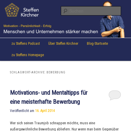
Aktuelles von Speaker & Motivationstrainer Steffen Kirchner
Zum
Zum
Inhalt
sekundären
Suche
wechseln
Inhalt
wechseln
Steffen Kirchner Blog
Hauptmenü
zu Steffens Podcast
Über Steffen Kirchner
Blog-Startseite
zu Steffens Homepage
SCHLAGWORT-ARCHIVE:
BEWERBUNG
Motivations- und Mentaltipps für
eine meisterhafte Bewerbung
Veröffentlicht am
16. April 2014
Wer sich seinen Traumjob schnappen möchte, muss eine
außergewöhnliche Bewerbung abliefern. Nur wenn man beim Gegenüber