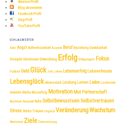
Amazon-Profil
Blog abonnieren
Facebook-Profil
Xing-Profl
YouTube-Profil
SCHLAGWÖRTER
Beruf
Angst
Dankbarkeit
Aufmerksamkeit
Beziehung
Alter
Ausrede
Erfolg
Fokus
Disziplin
Emotionen
Entwicklung
Erfolgsregeln
Glück
Geld
Lebenserfolg
Lebensfreude
Fußball
Job
Leben
Lebensglück
Liebe
Leistung
Lernen
lebensstark
Loslassen
Motivation
Mut
Partnerschaft
mentale Stärke
Misserfolg
Selbstvertrauen
Selbstbewusstsein
Respekt
Ruhe
Reichtum
Veränderung
Wachstum
Stress
Träume
Stärke
Unglück
Ziele
Wohlstand
Zielerreichung