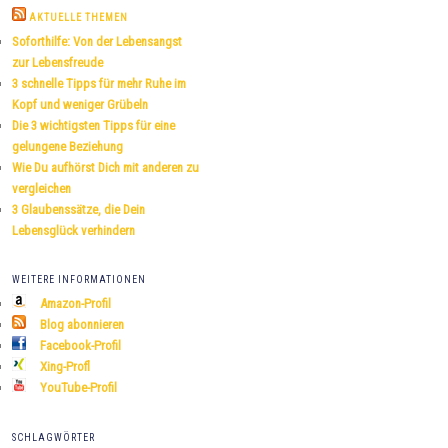
h
AKTUELLE THEMEN
e
Soforthilfe: Von der Lebensangst
n
zur Lebensfreude
3 schnelle Tipps für mehr Ruhe im
Kopf und weniger Grübeln
Die 3 wichtigsten Tipps für eine
gelungene Beziehung
Wie Du aufhörst Dich mit anderen zu
vergleichen
3 Glaubenssätze, die Dein
Lebensglück verhindern
WEITERE INFORMATIONEN
Amazon-Profil
Blog abonnieren
Facebook-Profil
Xing-Profl
YouTube-Profil
SCHLAGWÖRTER