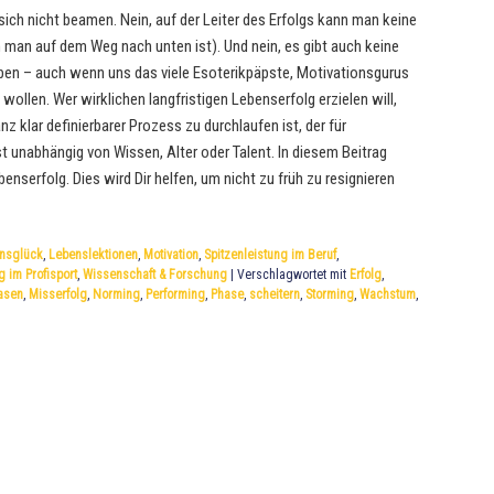
ich nicht beamen. Nein, auf der Leiter des Erfolgs kann man keine
man auf dem Weg nach unten ist). Und nein, es gibt auch keine
eben – auch wenn uns das viele Esoterikpäpste, Motivationsgurus
wollen. Wer wirklichen langfristigen Lebenserfolg erzielen will,
z klar definierbarer Prozess zu durchlaufen ist, der für
 unabhängig von Wissen, Alter oder Talent. In diesem Beitrag
benserfolg. Dies wird Dir helfen, um nicht zu früh zu resignieren
nsglück
,
Lebenslektionen
,
Motivation
,
Spitzenleistung im Beruf
,
g im Profisport
,
Wissenschaft & Forschung
|
Verschlagwortet mit
Erfolg
,
asen
,
Misserfolg
,
Norming
,
Performing
,
Phase
,
scheitern
,
Storming
,
Wachstum
,