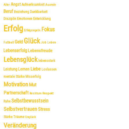
Angst
Aufmerksamkeit
Alter
Ausrede
Beruf
Dankbarkeit
Beziehung
Disziplin
Emotionen
Entwicklung
Erfolg
Fokus
Erfolgsregeln
Glück
Geld
Fußball
Job
Leben
Lebenserfolg
Lebensfreude
Lebensglück
lebensstark
Liebe
Leistung
Lernen
Loslassen
mentale Stärke
Misserfolg
Motivation
Mut
Partnerschaft
Respekt
Reichtum
Selbstbewusstsein
Ruhe
Selbstvertrauen
Stress
Träume
Stärke
Unglück
Veränderung