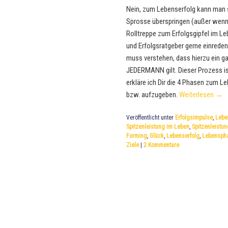
Nein, zum Lebenserfolg kann man s
Sprosse überspringen (außer wenn 
Rolltreppe zum Erfolgsgipfel im L
und Erfolgsratgeber gerne einreden 
muss verstehen, dass hierzu ein gan
JEDERMANN gilt. Dieser Prozess ist
erkläre ich Dir die 4 Phasen zum Le
bzw. aufzugeben.
Weiterlesen
→
Veröffentlicht unter
Erfolgsimpulse
,
Lebe
Spitzenleistung im Leben
,
Spitzenleistun
Forming
,
Glück
,
Lebenserfolg
,
Lebensph
Ziele
|
2
Kommentare