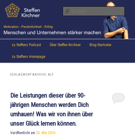
Aktuelles von Speaker & Motivationstrainer Steffen Kirchner
Zum
Zum
Inhalt
sekundären
Suche
wechseln
Inhalt
wechseln
Steffen Kirchner Blog
Hauptmenü
zu Steffens Podcast
Über Steffen Kirchner
Blog-Startseite
zu Steffens Homepage
SCHLAGWORT-ARCHIVE:
ALT
Die Leistungen dieser über 90-
jährigen Menschen werden Dich
umhauen! Was wir von ihnen über
unser Glück lernen können.
Veröffentlicht am
23. Mai 2016