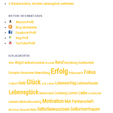
3 Glaubenssätze, die Dein Lebensglück verhindern
WEITERE INFORMATIONEN
Amazon-Profil
Blog abonnieren
Facebook-Profil
Xing-Profl
YouTube-Profil
SCHLAGWÖRTER
Beruf
Angst
Dankbarkeit
Aufmerksamkeit
Beziehung
Alter
Ausrede
Erfolg
Fokus
Disziplin
Emotionen
Entwicklung
Erfolgsregeln
Glück
Geld
Lebenserfolg
Lebensfreude
Fußball
Job
Leben
Lebensglück
Liebe
Leistung
Lernen
lebensstark
Loslassen
Motivation
Mut
Partnerschaft
mentale Stärke
Misserfolg
Selbstvertrauen
Selbstbewusstsein
Respekt
Ruhe
Reichtum