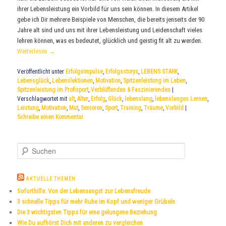
ihrer Lebensleistung ein Vorbild für uns sein können. In diesem Artikel
gebe ich Dir mehrere Beispiele von Menschen, die bereits jenseits der 90
Jahre alt sind und uns mit ihrer Lebensleistung und Leidenschaft vieles
lehren können, was es bedeutet, glücklich und geistig fit alt zu werden.
Weiterlesen
→
Veröffentlicht unter
Erfolgsimpulse
,
Erfolgsstorys
,
LEBENS STARK
,
Lebensglück
,
Lebenslektionen
,
Motivation
,
Spitzenleistung im Leben
,
Spitzenleistung im Profisport
,
Verblüffendes & Faszinierendes
|
Verschlagwortet mit
alt
,
Alter
,
Erfolg
,
Glück
,
lebenslang
,
lebenslanges Lernen
,
Leistung
,
Motivation
,
Mut
,
Senioren
,
Sport
,
Training
,
Träume
,
Vorbild
|
Schreibe einen Kommentar
S
u
c
h
AKTUELLE THEMEN
e
Soforthilfe: Von der Lebensangst zur Lebensfreude
n
3 schnelle Tipps für mehr Ruhe im Kopf und weniger Grübeln
Die 3 wichtigsten Tipps für eine gelungene Beziehung
Wie Du aufhörst Dich mit anderen zu vergleichen