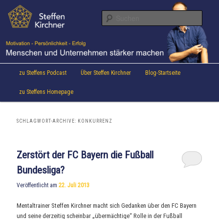
Aktuelles von Speaker & Motivationstrainer Steffen Kirchner
Zum
Zum
Inhalt
sekundären
Suche
wechseln
Inhalt
wechseln
Steffen Kirchner Blog
Hauptmenü
zu Steffens Podcast
Über Steffen Kirchner
Blog-Startseite
zu Steffens Homepage
SCHLAGWORT-ARCHIVE:
KONKURRENZ
Zerstört der FC Bayern die Fußball
Bundesliga?
Veröffentlicht am
22. Juli 2013
Mentaltrainer Steffen Kirchner macht sich Gedanken über den FC Bayern
und seine derzeitig scheinbar „übermächtige“ Rolle in der Fußball