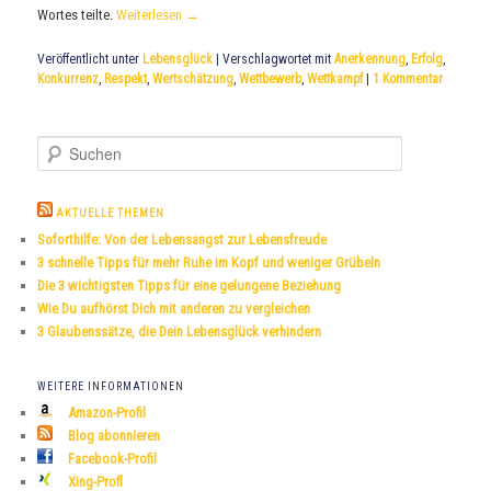
Wortes teilte.
Weiterlesen
→
Veröffentlicht unter
Lebensglück
|
Verschlagwortet mit
Anerkennung
,
Erfolg
,
Konkurrenz
,
Respekt
,
Wertschätzung
,
Wettbewerb
,
Wettkampf
|
1
Kommentar
S
u
c
h
AKTUELLE THEMEN
e
Soforthilfe: Von der Lebensangst zur Lebensfreude
n
3 schnelle Tipps für mehr Ruhe im Kopf und weniger Grübeln
Die 3 wichtigsten Tipps für eine gelungene Beziehung
Wie Du aufhörst Dich mit anderen zu vergleichen
3 Glaubenssätze, die Dein Lebensglück verhindern
WEITERE INFORMATIONEN
Amazon-Profil
Blog abonnieren
Facebook-Profil
Xing-Profl