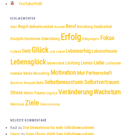
YouTube-Profil
SCHLAGWÖRTER
Beruf
Angst
Dankbarkeit
Aufmerksamkeit
Beziehung
Alter
Ausrede
Erfolg
Fokus
Disziplin
Emotionen
Entwicklung
Erfolgsregeln
Glück
Geld
Lebenserfolg
Lebensfreude
Fußball
Job
Leben
Lebensglück
Liebe
Leistung
Lernen
lebensstark
Loslassen
Motivation
Mut
Partnerschaft
mentale Stärke
Misserfolg
Selbstvertrauen
Selbstbewusstsein
Respekt
Ruhe
Reichtum
Veränderung
Wachstum
Stress
Träume
Stärke
Unglück
Ziele
Wohlstand
Zielerreichung
NEUESTE KOMMENTARE
Raúl
zu
Drei Erkenntnisse für mehr Selbstbewusstsein
Georg
zu
Diese Übung stärkt Dein Selbstbewusstsein