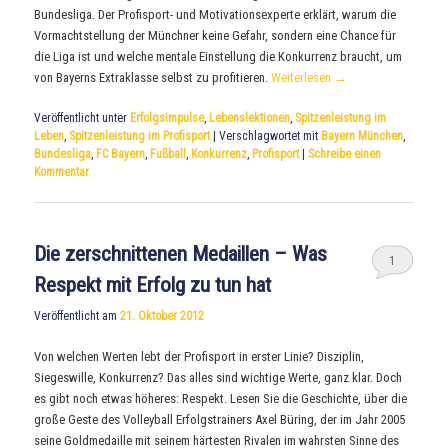
Bundesliga. Der Profisport- und Motivationsexperte erklärt, warum die
Vormachtstellung der Münchner keine Gefahr, sondern eine Chance für
die Liga ist und welche mentale Einstellung die Konkurrenz braucht, um
von Bayerns Extraklasse selbst zu profitieren.
Weiterlesen
→
Veröffentlicht unter
Erfolgsimpulse
,
Lebenslektionen
,
Spitzenleistung im
Leben
,
Spitzenleistung im Profisport
|
Verschlagwortet mit
Bayern München
,
Bundesliga
,
FC Bayern
,
Fußball
,
Konkurrenz
,
Profisport
|
Schreibe einen
Kommentar
Die zerschnittenen Medaillen – Was
1
Respekt mit Erfolg zu tun hat
Veröffentlicht am
21. Oktober 2012
Von welchen Werten lebt der Profisport in erster Linie? Disziplin,
Siegeswille, Konkurrenz? Das alles sind wichtige Werte, ganz klar. Doch
es gibt noch etwas höheres: Respekt. Lesen Sie die Geschichte, über die
große Geste des Volleyball Erfolgstrainers Axel Büring, der im Jahr 2005
seine Goldmedaille mit seinem härtesten Rivalen im wahrsten Sinne des