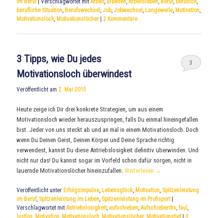
im Beruf
|
Verschlagwortet mit
Arbeit
,
arbeiten
,
Arbeitsleben
,
Beruf
,
beruflich
,
berufliche Situation
,
Berufswechsel
,
Job
,
Jobwechsel
,
Langeweile
,
Motivation
,
Motivationsloch
,
Motivationslöcher
|
2
Kommentare
3 Tipps, wie Du jedes
3
Motivationsloch überwindest
Veröffentlicht am
2. Mai 2015
Heute zeige ich Dir drei konkrete Strategien, um aus einem
Motivationsloch wieder herauszuspringen, falls Du einmal hineingefallen
bist. Jeder von uns steckt ab und an mal in einem Motivationsloch. Doch
wenn Du Deinen Geist, Deinen Körper und Deine Sprache richtig
verwendest, kannst Du diese Antriebslosigkeit definitiv überwinden. Und
nicht nur das! Du kannst sogar im Vorfeld schon dafür sorgen, nicht in
lauernde Motivationslöcher hineinzufallen.
Weiterlesen
→
Veröffentlicht unter
Erfolgsimpulse
,
Lebensglück
,
Motivation
,
Spitzenleistung
im Beruf
,
Spitzenleistung im Leben
,
Spitzenleistung im Profisport
|
Verschlagwortet mit
Antriebslosigkeit
,
aufschieben
,
Aufschieberitis
,
faul
,
lustlos
,
Motivation
,
Motivationsloch
,
Motivationslöcher
,
Motivationstief
|
3