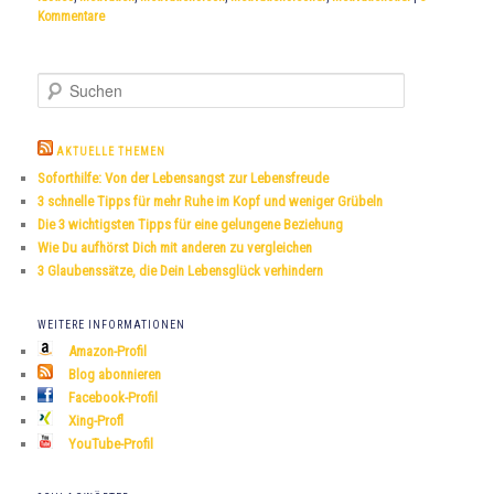
Kommentare
S
u
c
h
AKTUELLE THEMEN
e
Soforthilfe: Von der Lebensangst zur Lebensfreude
n
3 schnelle Tipps für mehr Ruhe im Kopf und weniger Grübeln
Die 3 wichtigsten Tipps für eine gelungene Beziehung
Wie Du aufhörst Dich mit anderen zu vergleichen
3 Glaubenssätze, die Dein Lebensglück verhindern
WEITERE INFORMATIONEN
Amazon-Profil
Blog abonnieren
Facebook-Profil
Xing-Profl
YouTube-Profil