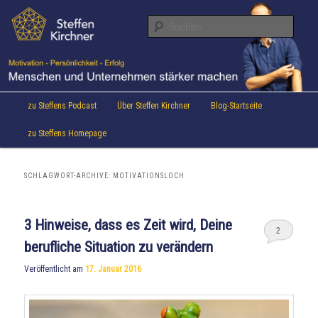
Aktuelles von Speaker & Motivationstrainer Steffen Kirchner
Zum
Zum
Inhalt
sekundären
Suche
wechseln
Inhalt
wechseln
Steffen Kirchner Blog
Hauptmenü
zu Steffens Podcast
Über Steffen Kirchner
Blog-Startseite
zu Steffens Homepage
SCHLAGWORT-ARCHIVE:
MOTIVATIONSLOCH
3 Hinweise, dass es Zeit wird, Deine
2
berufliche Situation zu verändern
Veröffentlicht am
17. Januar 2016