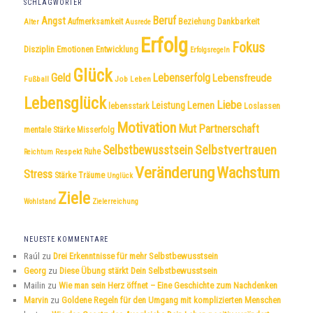
SCHLAGWÖRTER
Beruf
Angst
Dankbarkeit
Aufmerksamkeit
Beziehung
Alter
Ausrede
Erfolg
Fokus
Disziplin
Emotionen
Entwicklung
Erfolgsregeln
Glück
Geld
Lebenserfolg
Lebensfreude
Fußball
Job
Leben
Lebensglück
Liebe
Leistung
Lernen
lebensstark
Loslassen
Motivation
Mut
Partnerschaft
mentale Stärke
Misserfolg
Selbstvertrauen
Selbstbewusstsein
Respekt
Ruhe
Reichtum
Veränderung
Wachstum
Stress
Träume
Stärke
Unglück
Ziele
Wohlstand
Zielerreichung
NEUESTE KOMMENTARE
Raúl
zu
Drei Erkenntnisse für mehr Selbstbewusstsein
Georg
zu
Diese Übung stärkt Dein Selbstbewusstsein
Mailin
zu
Wie man sein Herz öffnet – Eine Geschichte zum Nachdenken
Marvin
zu
Goldene Regeln für den Umgang mit komplizierten Menschen