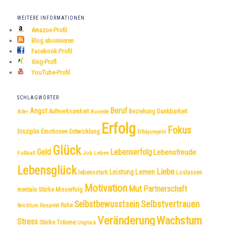
WEITERE INFORMATIONEN
Amazon-Profil
Blog abonnieren
Facebook-Profil
Xing-Profl
YouTube-Profil
SCHLAGWÖRTER
Beruf
Angst
Dankbarkeit
Aufmerksamkeit
Beziehung
Alter
Ausrede
Erfolg
Fokus
Disziplin
Emotionen
Entwicklung
Erfolgsregeln
Glück
Geld
Lebenserfolg
Lebensfreude
Fußball
Job
Leben
Lebensglück
Liebe
Leistung
Lernen
lebensstark
Loslassen
Motivation
Mut
Partnerschaft
mentale Stärke
Misserfolg
Selbstvertrauen
Selbstbewusstsein
Respekt
Ruhe
Reichtum
Veränderung
Wachstum
Stress
Träume
Stärke
Unglück