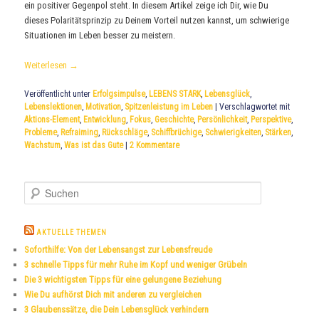
ein positiver Gegenpol steht. In diesem Artikel zeige ich Dir, wie Du
dieses Polaritätsprinzip zu Deinem Vorteil nutzen kannst, um schwierige
Situationen im Leben besser zu meistern.
Weiterlesen
→
Veröffentlicht unter
Erfolgsimpulse
,
LEBENS STARK
,
Lebensglück
,
Lebenslektionen
,
Motivation
,
Spitzenleistung im Leben
|
Verschlagwortet mit
Aktions-Element
,
Entwicklung
,
Fokus
,
Geschichte
,
Persönlichkeit
,
Perspektive
,
Probleme
,
Refraiming
,
Rückschläge
,
Schiffbrüchige
,
Schwierigkeiten
,
Stärken
,
Wachstum
,
Was ist das Gute
|
2
Kommentare
S
u
c
h
AKTUELLE THEMEN
e
Soforthilfe: Von der Lebensangst zur Lebensfreude
n
3 schnelle Tipps für mehr Ruhe im Kopf und weniger Grübeln
Die 3 wichtigsten Tipps für eine gelungene Beziehung
Wie Du aufhörst Dich mit anderen zu vergleichen
3 Glaubenssätze, die Dein Lebensglück verhindern