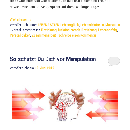
deine Chefinnen und Chefs, aber auch für Freundinnen und Freunde
sowie Deine Familie. Sei gespannt auf diese wichtige Frage!
Weiterlesen
→
Veröffentlicht unter
LEBENS STARK
,
Lebensglück
,
Lebenslektionen
,
Motivation
|
Verschlagwortet mit
Beziehung
,
funktionierende Beziehung
,
Lebenserfolg
,
Persönlichkeit
,
Zusammenarbeit
|
Schreibe einen Kommentar
So schützt Du Dich vor Manipulation
Veröffentlicht am
12. Juni 2019