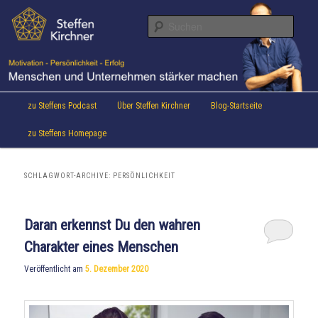
Aktuelles von Speaker & Motivationstrainer Steffen Kirchner
Zum
Zum
Inhalt
sekundären
Suche
wechseln
Inhalt
wechseln
Steffen Kirchner Blog
Hauptmenü
zu Steffens Podcast
Über Steffen Kirchner
Blog-Startseite
zu Steffens Homepage
SCHLAGWORT-ARCHIVE:
PERSÖNLICHKEIT
Daran erkennst Du den wahren
Charakter eines Menschen
Veröffentlicht am
5. Dezember 2020