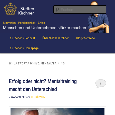
Aktuelles von Speaker & Motivationstrainer Steffen Kirchner
Zum
Zum
Inhalt
sekundären
Suche
wechseln
Inhalt
wechseln
Steffen Kirchner Blog
Hauptmenü
zu Steffens Podcast
Über Steffen Kirchner
Blog-Startseite
zu Steffens Homepage
SCHLAGWORT-ARCHIVE:
MENTALTRAINING
Erfolg oder nicht? Mentaltraining
2
macht den Unterschied
Veröffentlicht am
8. Juli 2017