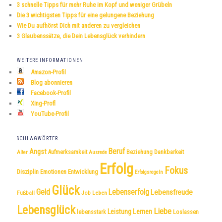
3 schnelle Tipps für mehr Ruhe im Kopf und weniger Grübeln
Die 3 wichtigsten Tipps für eine gelungene Beziehung
Wie Du aufhörst Dich mit anderen zu vergleichen
3 Glaubenssätze, die Dein Lebensglück verhindern
WEITERE INFORMATIONEN
Amazon-Profil
Blog abonnieren
Facebook-Profil
Xing-Profl
YouTube-Profil
SCHLAGWÖRTER
Beruf
Angst
Dankbarkeit
Aufmerksamkeit
Beziehung
Alter
Ausrede
Erfolg
Fokus
Disziplin
Emotionen
Entwicklung
Erfolgsregeln
Glück
Geld
Lebenserfolg
Lebensfreude
Fußball
Job
Leben
Lebensglück
Liebe
Leistung
Lernen
lebensstark
Loslassen