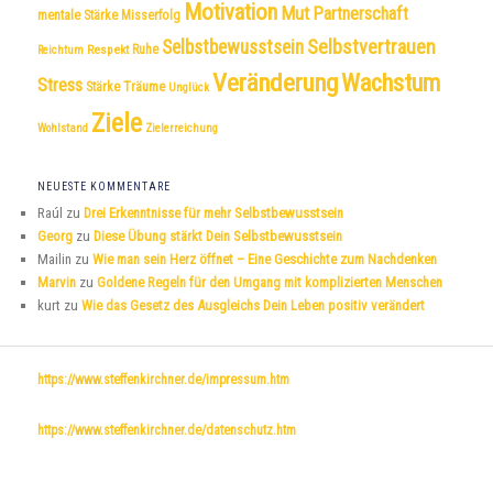
Motivation
Mut
Partnerschaft
mentale Stärke
Misserfolg
Selbstvertrauen
Selbstbewusstsein
Respekt
Ruhe
Reichtum
Veränderung
Wachstum
Stress
Träume
Stärke
Unglück
Ziele
Wohlstand
Zielerreichung
NEUESTE KOMMENTARE
Raúl
zu
Drei Erkenntnisse für mehr Selbstbewusstsein
Georg
zu
Diese Übung stärkt Dein Selbstbewusstsein
Mailin
zu
Wie man sein Herz öffnet – Eine Geschichte zum Nachdenken
Marvin
zu
Goldene Regeln für den Umgang mit komplizierten Menschen
kurt
zu
Wie das Gesetz des Ausgleichs Dein Leben positiv verändert
https://www.steffenkirchner.de/impressum.htm
https://www.steffenkirchner.de/datenschutz.htm