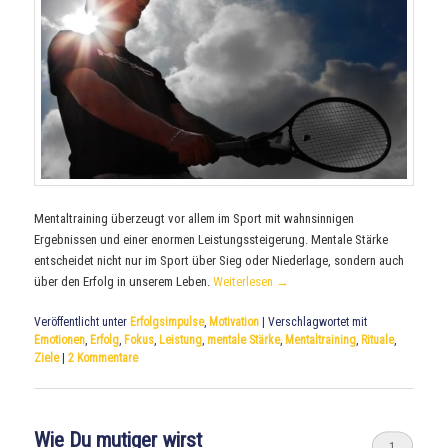
Mentaltraining überzeugt vor allem im Sport mit wahnsinnigen
Ergebnissen und einer enormen Leistungssteigerung. Mentale Stärke
entscheidet nicht nur im Sport über Sieg oder Niederlage, sondern auch
über den Erfolg in unserem Leben.
Weiterlesen
→
Veröffentlicht unter
Erfolgsimpulse
,
Motivation
|
Verschlagwortet mit
Emotionen
,
Erfolg
,
Fokus
,
Leistung
,
mentale Stärke
,
Mentaltraining
,
Rituale
,
Ziele
|
2
Kommentare
Wie Du mutiger wirst
1