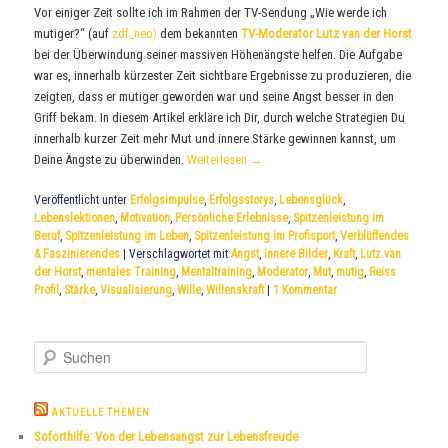
Vor einiger Zeit sollte ich im Rahmen der TV-Sendung „Wie werde ich
mutiger?“ (auf
zdf_neo)
dem bekannten
TV-Moderator Lutz van der Horst
bei der Überwindung seiner massiven Höhenängste helfen. Die Aufgabe
war es, innerhalb kürzester Zeit sichtbare Ergebnisse zu produzieren, die
zeigten, dass er mutiger geworden war und seine Angst besser in den
Griff bekam. In diesem Artikel erkläre ich Dir, durch welche Strategien Du
innerhalb kurzer Zeit mehr Mut und innere Stärke gewinnen kannst, um
Deine Ängste zu überwinden.
Weiterlesen
→
Veröffentlicht unter
Erfolgsimpulse
,
Erfolgsstorys
,
Lebensglück
,
Lebenslektionen
,
Motivation
,
Persönliche Erlebnisse
,
Spitzenleistung im
Beruf
,
Spitzenleistung im Leben
,
Spitzenleistung im Profisport
,
Verblüffendes
& Faszinierendes
|
Verschlagwortet mit
Angst
,
innere Bilder
,
Kraft
,
Lutz van
der Horst
,
mentales Training
,
Mentaltraining
,
Moderator
,
Mut
,
mutig
,
Reiss
Profil
,
Stärke
,
Visualisierung
,
Wille
,
Willenskraft
|
1
Kommentar
S
u
c
h
AKTUELLE THEMEN
e
Soforthilfe: Von der Lebensangst zur Lebensfreude
n