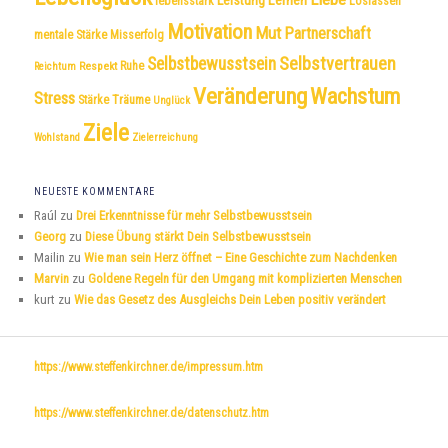
Leistung
Lernen
lebensstark
Loslassen
Motivation
Mut
Partnerschaft
mentale Stärke
Misserfolg
Selbstvertrauen
Selbstbewusstsein
Respekt
Ruhe
Reichtum
Veränderung
Wachstum
Stress
Träume
Stärke
Unglück
Ziele
Wohlstand
Zielerreichung
NEUESTE KOMMENTARE
Raúl
zu
Drei Erkenntnisse für mehr Selbstbewusstsein
Georg
zu
Diese Übung stärkt Dein Selbstbewusstsein
Mailin
zu
Wie man sein Herz öffnet – Eine Geschichte zum Nachdenken
Marvin
zu
Goldene Regeln für den Umgang mit komplizierten Menschen
kurt
zu
Wie das Gesetz des Ausgleichs Dein Leben positiv verändert
https://www.steffenkirchner.de/impressum.htm
https://www.steffenkirchner.de/datenschutz.htm