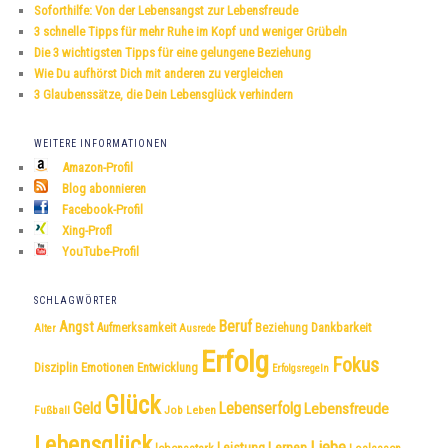
e
Soforthilfe: Von der Lebensangst zur Lebensfreude
n
3 schnelle Tipps für mehr Ruhe im Kopf und weniger Grübeln
Die 3 wichtigsten Tipps für eine gelungene Beziehung
Wie Du aufhörst Dich mit anderen zu vergleichen
3 Glaubenssätze, die Dein Lebensglück verhindern
WEITERE INFORMATIONEN
Amazon-Profil
Blog abonnieren
Facebook-Profil
Xing-Profl
YouTube-Profil
SCHLAGWÖRTER
Beruf
Angst
Dankbarkeit
Aufmerksamkeit
Beziehung
Alter
Ausrede
Erfolg
Fokus
Disziplin
Emotionen
Entwicklung
Erfolgsregeln
Glück
Geld
Lebenserfolg
Lebensfreude
Fußball
Job
Leben
Lebensglück
Liebe