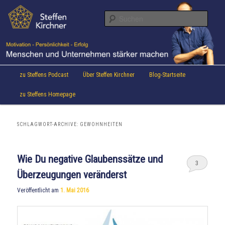
Aktuelles von Speaker & Motivationstrainer Steffen Kirchner
Zum
Zum
Inhalt
sekundären
Suche
wechseln
Inhalt
wechseln
Steffen Kirchner Blog
Hauptmenü
zu Steffens Podcast
Über Steffen Kirchner
Blog-Startseite
zu Steffens Homepage
SCHLAGWORT-ARCHIVE:
GEWOHNHEITEN
Wie Du negative Glaubenssätze und
3
Überzeugungen veränderst
Veröffentlicht am
1. Mai 2016