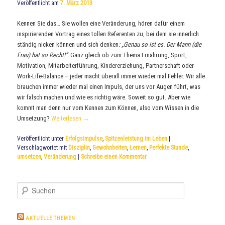
Veröffentlicht am
7. März 2013
Kennen Sie das… Sie wollen eine Veränderung, hören dafür einem
inspirierenden Vortrag eines tollen Referenten zu, bei dem sie innerlich
ständig nicken können und sich denken
: „Genau so ist es. Der Mann (die
Frau) hat so Recht!“.
Ganz gleich ob zum Thema Ernährung, Sport,
Motivation, Mitarbeiterführung, Kindererziehung, Partnerschaft oder
Work-Life-Balance – jeder macht überall immer wieder mal Fehler. Wir alle
brauchen immer wieder mal einen Impuls, der uns vor Augen führt, was
wir falsch machen und wie es richtig wäre. Soweit so gut. Aber wie
kommt man denn nur vom Kennen zum Können, also vom Wissen in die
Umsetzung?
Weiterlesen
→
Veröffentlicht unter
Erfolgsimpulse
,
Spitzenleistung im Leben
|
Verschlagwortet mit
Disziplin
,
Gewohnheiten
,
Lernen
,
Perfekte Stunde
,
umsetzen
,
Veränderung
|
Schreibe einen Kommentar
S
u
c
h
AKTUELLE THEMEN